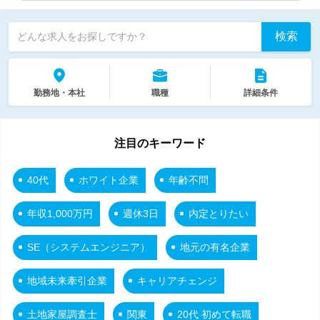
検索
どんな求人をお探しですか？
勤務地・本社
職種
詳細条件
注目のキーワード
40代
ホワイト企業
年齢不問
年収1,000万円
週休3日
内定とりたい
SE（システムエンジニア）
地元の有名企業
地域未来牽引企業
キャリアチェンジ
土地家屋調査士
関東
20代 初めて転職