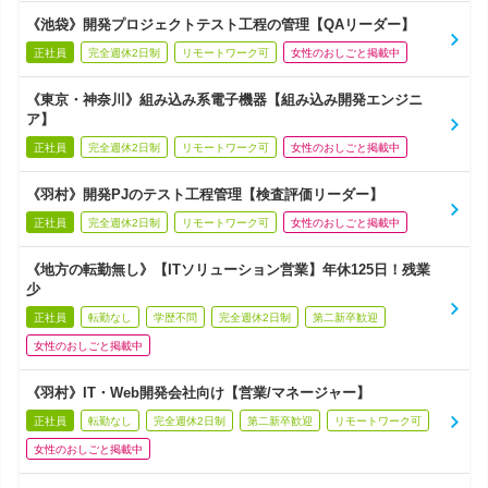
《池袋》開発プロジェクトテスト工程の管理【QAリーダー】
正社員
完全週休2日制
リモートワーク可
女性のおしごと掲載中
《東京・神奈川》組み込み系電子機器【組み込み開発エンジニ
ア】
正社員
完全週休2日制
リモートワーク可
女性のおしごと掲載中
《羽村》開発PJのテスト工程管理【検査評価リーダー】
正社員
完全週休2日制
リモートワーク可
女性のおしごと掲載中
《地方の転勤無し》【ITソリューション営業】年休125日！残業
少
正社員
転勤なし
学歴不問
完全週休2日制
第二新卒歓迎
女性のおしごと掲載中
《羽村》IT・Web開発会社向け【営業/マネージャー】
正社員
転勤なし
完全週休2日制
第二新卒歓迎
リモートワーク可
女性のおしごと掲載中