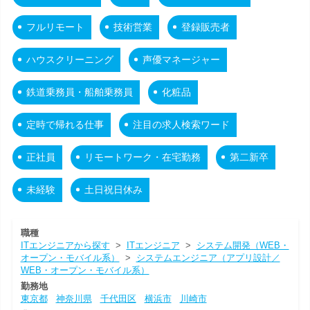
フルリモート
技術営業
登録販売者
ハウスクリーニング
声優マネージャー
鉄道乗務員・船舶乗務員
化粧品
定時で帰れる仕事
注目の求人検索ワード
正社員
リモートワーク・在宅勤務
第二新卒
未経験
土日祝日休み
職種
ITエンジニアから探す
>
ITエンジニア
>
システム開発（WEB・
オープン・モバイル系）
>
システムエンジニア（アプリ設計／
WEB・オープン・モバイル系）
勤務地
東京都
神奈川県
千代田区
横浜市
川崎市