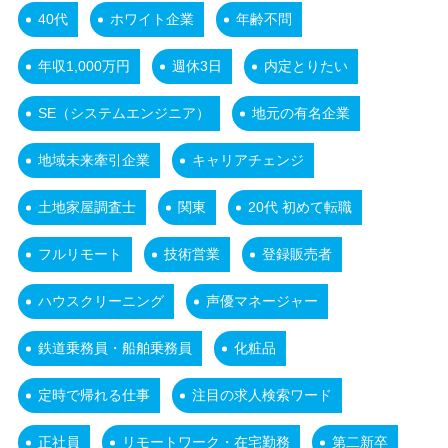
40代
ホワイト企業
年齢不問
年収1,000万円
週休3日
内定とりたい
SE（システムエンジニア）
地元の有名企業
地域未来牽引企業
キャリアチェンジ
土地家屋調査士
関東
20代 初めて転職
フルリモート
技術営業
登録販売者
ハウスクリーニング
声優マネージャー
鉄道乗務員・船舶乗務員
化粧品
定時で帰れる仕事
注目の求人検索ワード
正社員
リモートワーク・在宅勤務
第二新卒