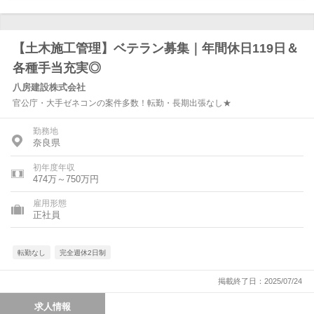
【土木施工管理】ベテラン募集｜年間休日119日＆
各種手当充実◎
八房建設株式会社
官公庁・大手ゼネコンの案件多数！転勤・長期出張なし★
勤務地
奈良県
初年度年収
474万～750万円
雇用形態
正社員
転勤なし
完全週休2日制
掲載終了日：2025/07/24
求人情報