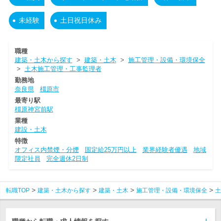
未経験
土日祝日休み
職種
建築・土木から探す
>
建築・土木
>
施工管理・設備・環境保全
>
土木施工管理・工事監理者
勤務地
奈良県
橿原市
最寄り駅
橿原神宮前駅
業種
建設・土木
特徴
オフィス内禁煙・分煙
固定給25万円以上
業界経験者優遇
地域
限定社員
完全週休2日制
転職TOP
建築・土木から探す
建築・土木
施工管理・設備・環境保全
土