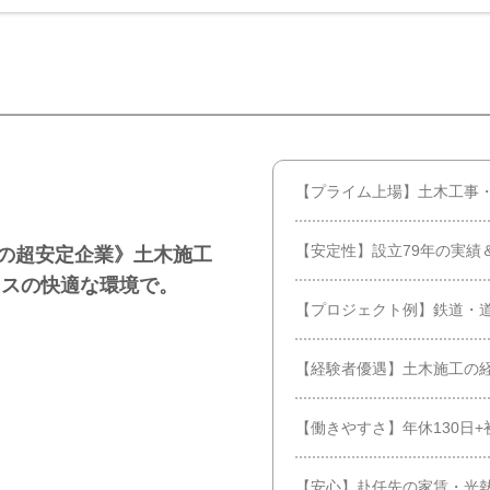
【プライム上場】土木工事
【安定性】設立79年の実績
場の超安定企業》土木施工
ラスの快適な環境で。
【プロジェクト例】鉄道・道
【経験者優遇】土木施工の
【働きやすさ】年休130日+
【安心】赴任先の家賃・光