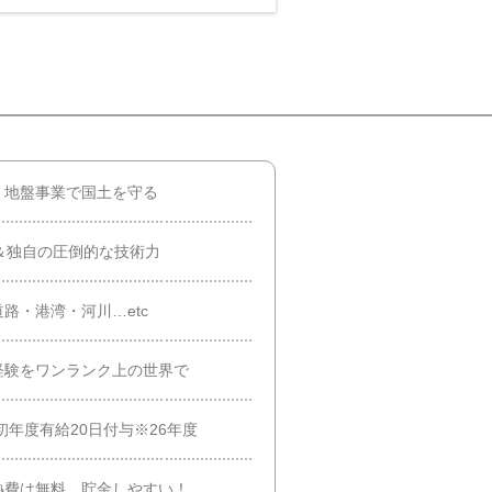
・地盤事業で国土を守る
＆独自の圧倒的な技術力
路・港湾・河川…etc
経験をワンランク上の世界で
初年度有給20日付与※26年度
熱費は無料。貯金しやすい！