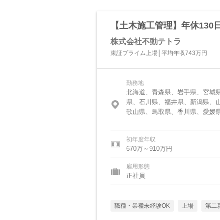
【土木施工管理】年休130
株式会社不動テトラ
東証プライム上場│平均年収743万円
勤務地
北海道、青森県、岩手県、宮城
県、石川県、福井県、新潟県、
歌山県、鳥取県、香川県、愛媛
初年度年収
670万～910万円
雇用形態
正社員
職種・業種未経験OK
上場
第二