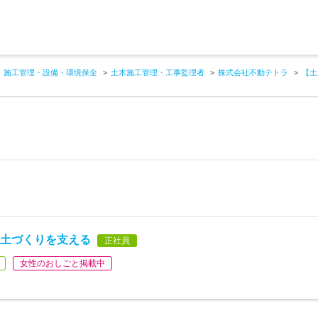
施工管理・設備・環境保全
土木施工管理・工事監理者
株式会社不動テトラ
【土
国土づくりを支える
正社員
女性のおしごと掲載中