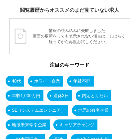
閲覧履歴からオススメのまだ見ていない求人
情報の読み込みに失敗しました。
画面の更新をしても表示されない場合は、しばらく
経ってから再度お試しください。
注目のキーワード
40代
ホワイト企業
年齢不問
年収1,000万円
週休3日
内定とりたい
SE（システムエンジニア）
地元の有名企業
地域未来牽引企業
キャリアチェンジ