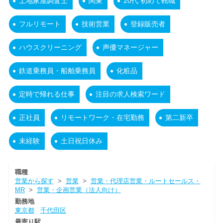
土地家屋調査士
関東
20代 初めて転職
フルリモート
技術営業
登録販売者
ハウスクリーニング
声優マネージャー
鉄道乗務員・船舶乗務員
化粧品
定時で帰れる仕事
注目の求人検索ワード
正社員
リモートワーク・在宅勤務
第二新卒
未経験
土日祝日休み
職種
営業から探す
>
営業
>
営業・代理店営業・ルートセールス・
MR
>
営業・企画営業（法人向け）
勤務地
東京都
千代田区
最寄り駅