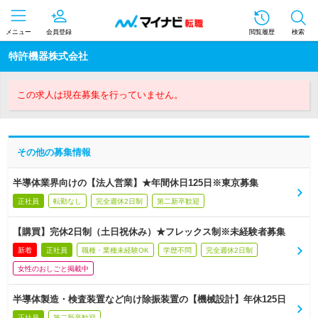
メニュー
会員登録
閲覧履歴
検索
特許機器株式会社
この求人は現在募集を行っていません。
その他の募集情報
半導体業界向けの【法人営業】★年間休日125日※東京募集
正社員
転勤なし
完全週休2日制
第二新卒歓迎
【購買】完休2日制（土日祝休み）★フレックス制※未経験者募集
新着
正社員
職種・業種未経験OK
学歴不問
完全週休2日制
女性のおしごと掲載中
半導体製造・検査装置など向け除振装置の【機械設計】年休125日
正社員
第二新卒歓迎