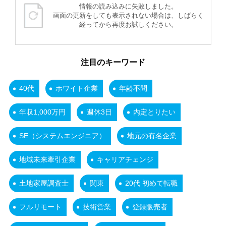
情報の読み込みに失敗しました。
画面の更新をしても表示されない場合は、しばらく
経ってから再度お試しください。
注目のキーワード
40代
ホワイト企業
年齢不問
年収1,000万円
週休3日
内定とりたい
SE（システムエンジニア）
地元の有名企業
地域未来牽引企業
キャリアチェンジ
土地家屋調査士
関東
20代 初めて転職
フルリモート
技術営業
登録販売者