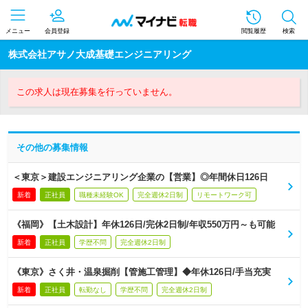
メニュー
会員登録
閲覧履歴
検索
株式会社アサノ大成基礎エンジニアリング
この求人は現在募集を行っていません。
その他の募集情報
＜東京＞建設エンジニアリング企業の【営業】◎年間休日126日
新着
正社員
職種未経験OK
完全週休2日制
リモートワーク可
《福岡》【土木設計】年休126日/完休2日制/年収550万円～も可能
新着
正社員
学歴不問
完全週休2日制
《東京》さく井・温泉掘削【管施工管理】◆年休126日/手当充実
新着
正社員
転勤なし
学歴不問
完全週休2日制