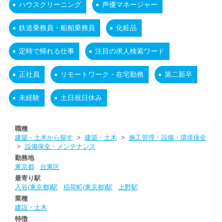
ハウスクリーニング
声優マネージャー
鉄道乗務員・船舶乗務員
化粧品
定時で帰れる仕事
注目の求人検索ワード
正社員
リモートワーク・在宅勤務
第二新卒
未経験
土日祝日休み
職種
建築・土木から探す
>
建築・土木
>
施工管理・設備・環境保全
>
設備保全・メンテナンス
勤務地
東京都
台東区
最寄り駅
入谷(東京都)駅
稲荷町(東京都)駅
上野駅
業種
建設・土木
特徴