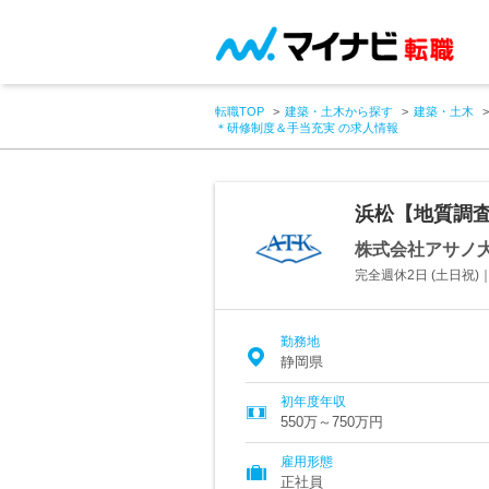
転職TOP
建築・土木から探す
建築・土木
＊研修制度＆手当充実 の求人情報
浜松【地質調
株式会社アサノ
完全週休2日 (土日祝
勤務地
静岡県
初年度年収
550万～750万円
雇用形態
正社員