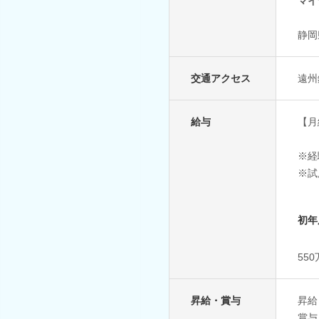
マイ
静岡
交通アクセス
遠州
給与
【月給
※経
※試
初年
55
昇給・賞与
昇給
賞与