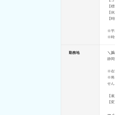
【標
【休
【時
※平
※時
勤務地
＼浜
静岡
※在
※将
せん
【雇
【変