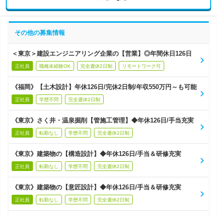
その他の募集情報
＜東京＞建設エンジニアリング企業の【営業】◎年間休日126日
正社員
職種未経験OK
完全週休2日制
リモートワーク可
《福岡》【土木設計】年休126日/完休2日制/年収550万円～も可能
正社員
学歴不問
完全週休2日制
《東京》さく井・温泉掘削【管施工管理】◆年休126日/手当充実
正社員
転勤なし
学歴不問
完全週休2日制
《東京》建築物の【構造設計】◆年休126日/手当＆研修充実
正社員
転勤なし
学歴不問
完全週休2日制
《東京》建築物の【意匠設計】◆年休126日/手当＆研修充実
正社員
転勤なし
学歴不問
完全週休2日制