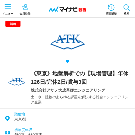
メニュー
会員登録
閲覧履歴
検索
新着
《東京》地盤解析での【現場管理】年休
126日/完休2日/賞与3回
株式会社アサノ大成基礎エンジニアリング
土・水・建物のあらゆる課題を解決する総合エンジニアリン
グ企業
勤務地
東京都
初年度年収
450万～650万円