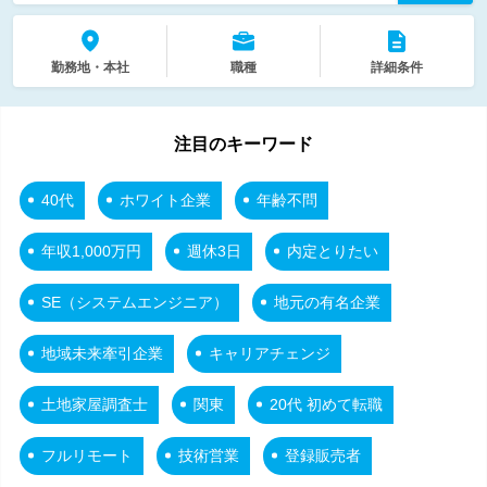
勤務地・本社
職種
詳細条件
注目のキーワード
40代
ホワイト企業
年齢不問
年収1,000万円
週休3日
内定とりたい
SE（システムエンジニア）
地元の有名企業
地域未来牽引企業
キャリアチェンジ
土地家屋調査士
関東
20代 初めて転職
フルリモート
技術営業
登録販売者