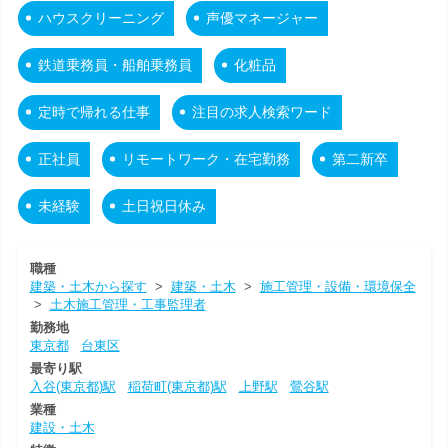
ハウスクリーニング
声優マネージャー
鉄道乗務員・船舶乗務員
化粧品
定時で帰れる仕事
注目の求人検索ワード
正社員
リモートワーク・在宅勤務
第二新卒
未経験
土日祝日休み
職種
建築・土木から探す
>
建築・土木
>
施工管理・設備・環境保全
>
土木施工管理・工事監理者
勤務地
東京都
台東区
最寄り駅
入谷(東京都)駅
稲荷町(東京都)駅
上野駅
鶯谷駅
業種
建設・土木