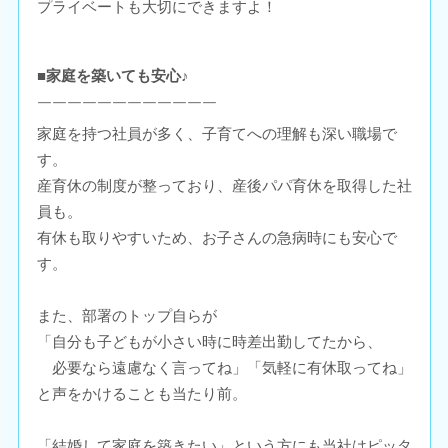
プライベートも大切にできますよ！
■家庭を築いても安心♪
￣￣￣￣￣￣￣￣￣￣￣￣
家庭を持つ社員が多く、子育てへの理解も深い職場で
す。
産育休の制度が整っており、産後パパ育休を取得した社
員も。
有休も取りやすいため、お子さんの急病時にも安心で
す。
また、部署のトップ自らが
「自分も子どもが小さい時に時差出勤してたから、
必要なら遠慮なく言ってね」「気軽に有休取ってね」
と声をかけることも当たり前。
「結婚して家庭を築きたい」という方にも当社はピッタ