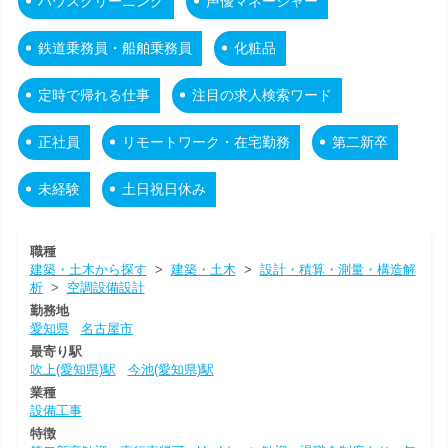
ハウスクリーニング
声優マネージャー
鉄道乗務員・船舶乗務員
化粧品
定時で帰れる仕事
注目の求人検索ワード
正社員
リモートワーク・在宅勤務
第二新卒
未経験
土日祝日休み
職種
建築・土木から探す
>
建築・土木
>
設計・積算・測量・構造解
析
>
空調設備設計
勤務地
愛知県
名古屋市
最寄り駅
吹上(愛知県)駅
今池(愛知県)駅
業種
設備工事
特徴