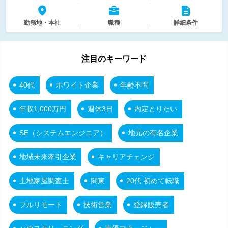
勤務地・本社
職種
詳細条件
注目のキーワード
40代
ホワイト企業
年齢不問
年収1,000万円
週休3日
内定とりたい
SE（システムエンジニア）
地元の有名企業
地域未来牽引企業
キャリアチェンジ
土地家屋調査士
関東
20代 初めて転職
フルリモート
技術営業
登録販売者