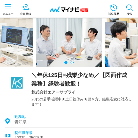
メニュー
会員登録
閲覧履歴
検索
＼年休125日×残業少なめ／【図面作成
業務】経験者歓迎！
株式会社エアーサプライ
20代の若手活躍中★土日祝休み★働き方、臨機応変に対応し
ます！
勤務地
愛知県
初年度年収
400万～750万円