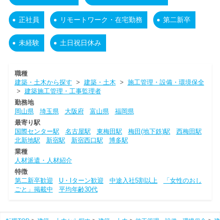
正社員
リモートワーク・在宅勤務
第二新卒
未経験
土日祝日休み
職種
建築・土木から探す
>
建築・土木
>
施工管理・設備・環境保全
>
建築施工管理・工事監理者
勤務地
岡山県
埼玉県
大阪府
富山県
福岡県
最寄り駅
国際センター駅
名古屋駅
東梅田駅
梅田(地下鉄)駅
西梅田駅
北新地駅
新宿駅
新宿西口駅
博多駅
業種
人材派遣・人材紹介
特徴
第二新卒歓迎
U・Iターン歓迎
中途入社5割以上
「女性のおし
ごと」掲載中
平均年齢30代