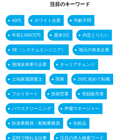
注目のキーワード
40代
ホワイト企業
年齢不問
年収1,000万円
週休3日
内定とりたい
SE（システムエンジニア）
地元の有名企業
地域未来牽引企業
キャリアチェンジ
土地家屋調査士
関東
20代 初めて転職
フルリモート
技術営業
登録販売者
ハウスクリーニング
声優マネージャー
鉄道乗務員・船舶乗務員
化粧品
定時で帰れる仕事
注目の求人検索ワード