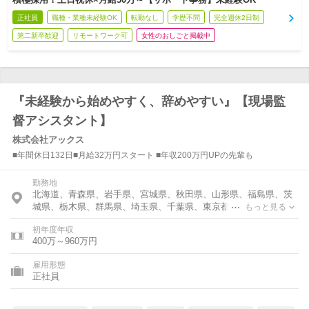
正社員
職種・業種未経験OK
転勤なし
学歴不問
完全週休2日制
第二新卒歓迎
リモートワーク可
女性のおしごと掲載中
『未経験から始めやすく、辞めやすい』【現場監
督アシスタント】
株式会社アックス
■年間休日132日■月給32万円スタート ■年収200万円UPの先輩も
勤務地
北海道、青森県、岩手県、宮城県、秋田県、山形県、福島県、茨
城県、栃木県、群馬県、埼玉県、千葉県、東京都、神奈川県、富
もっと見る
山県、石川県、福井県、新潟県、山梨県、長野県、岐阜県、静岡
初年度年収
県、愛知県、三重県、滋賀県、京都府、大阪府、兵庫県、奈良
400万～960万円
県、和歌山県、鳥取県、島根県、岡山県、広島県、山口県、徳島
県、香川県、愛媛県、高知県、福岡県、佐賀県、長崎県、熊本
雇用形態
県、大分県、宮崎県、鹿児島県、沖縄県
正社員