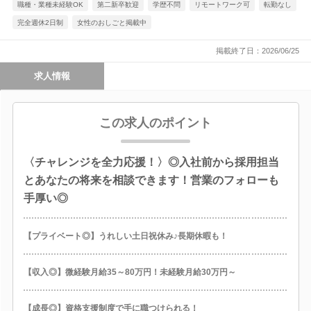
職種・業種未経験OK
第二新卒歓迎
学歴不問
リモートワーク可
転勤なし
完全週休2日制
女性のおしごと掲載中
掲載終了日：2026/06/25
求人情報
この求人のポイント
〈チャレンジを全力応援！〉◎入社前から採用担当
とあなたの将来を相談できます！営業のフォローも
手厚い◎
【プライベート◎】うれしい土日祝休み♪長期休暇も！
【収入◎】微経験月給35～80万円！未経験月給30万円～
【成長◎】資格支援制度で手に職つけられる！