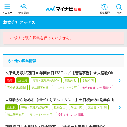
メニュー
会員登録
閲覧履歴
検索
株式会社アックス
この求人は現在募集を行っていません。
その他の募集情報
＼平均月収43万円 × 年間休日132日～／【管理事務】★未経験OK
新着
正社員
職種・業種未経験OK
転勤なし
学歴不問
完全週休2日制
第二新卒歓迎
リモートワーク可
女性のおしごと掲載中
未経験から始める【街づくりアシスタント】土日祝休み×副業自由
正社員
職種・業種未経験OK
転勤なし
学歴不問
完全週休2日制
第二新卒歓迎
リモートワーク可
女性のおしごと掲載中
積極採用！土日祝休×月給30万～【サポート事務】未経験OK