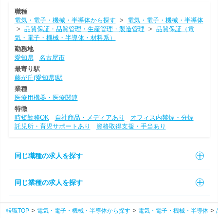
職種
電気・電子・機械・半導体から探す
>
電気・電子・機械・半導体
>
品質保証・品質管理・生産管理・製造管理
>
品質保証（電
気・電子・機械・半導体・材料系）
勤務地
愛知県
名古屋市
最寄り駅
藤が丘(愛知県)駅
業種
医療用機器・医療関連
特徴
時短勤務OK
自社商品・メディアあり
オフィス内禁煙・分煙
託児所・育児サポートあり
資格取得支援・手当あり
同じ職種の求人を探す
同じ業種の求人を探す
転職TOP
電気・電子・機械・半導体から探す
電気・電子・機械・半導体