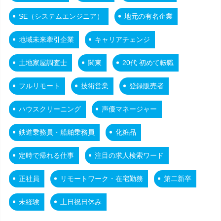
SE（システムエンジニア）
地元の有名企業
地域未来牽引企業
キャリアチェンジ
土地家屋調査士
関東
20代 初めて転職
フルリモート
技術営業
登録販売者
ハウスクリーニング
声優マネージャー
鉄道乗務員・船舶乗務員
化粧品
定時で帰れる仕事
注目の求人検索ワード
正社員
リモートワーク・在宅勤務
第二新卒
未経験
土日祝日休み