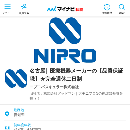
メニュー
会員登録
閲覧履歴
検索
名古屋│ 医療機器メーカーの【品質保証
職】★完全週休二日制
ニプロバスキュラー株式会社
旧社名：株式会社グッドマン｜大手ニプロGの循環器領域を
担う！
勤務地
愛知県
初年度年収
414万～646万円