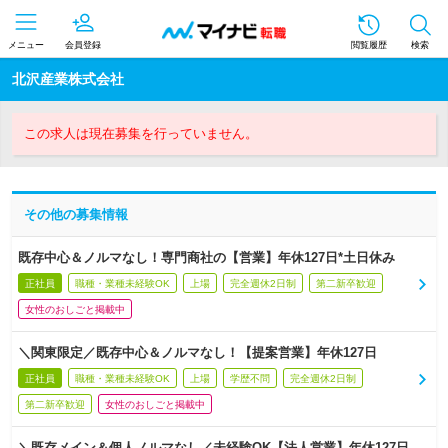
メニュー
会員登録
閲覧履歴
検索
北沢産業株式会社
この求人は現在募集を行っていません。
その他の募集情報
既存中心＆ノルマなし！専門商社の【営業】年休127日*土日休み
正社員
職種・業種未経験OK
上場
完全週休2日制
第二新卒歓迎
女性のおしごと掲載中
＼関東限定／既存中心＆ノルマなし！【提案営業】年休127日
正社員
職種・業種未経験OK
上場
学歴不問
完全週休2日制
第二新卒歓迎
女性のおしごと掲載中
＼既存メイン＆個人ノルマなし／未経験OK【法人営業】年休127日