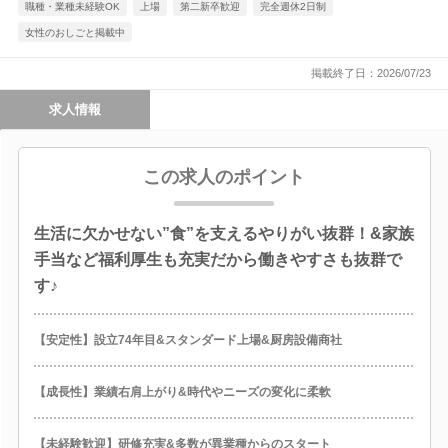
職種・業種未経験OK
上場
第二新卒歓迎
完全週休2日制
女性のおしごと掲載中
掲載終了日：2026/07/23
求人情報
この求人のポイント
生活に欠かせない”食”を支えるやりがい抜群！&家族
手当など福利厚生も充実だから働きやすさも抜群で
す♪
【安定性】設立74年目&スタンダード上場&厨房設備商社
【成長性】業績右肩上がり&時代やニーズの変化に柔軟
【未経験歓迎】研修充実&多数が異業種からのスタート