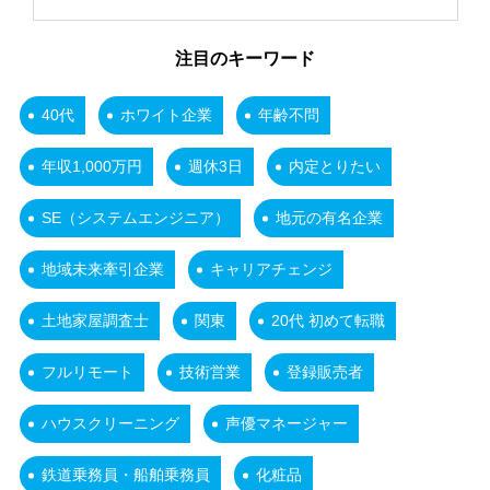
注目のキーワード
40代
ホワイト企業
年齢不問
年収1,000万円
週休3日
内定とりたい
SE（システムエンジニア）
地元の有名企業
地域未来牽引企業
キャリアチェンジ
土地家屋調査士
関東
20代 初めて転職
フルリモート
技術営業
登録販売者
ハウスクリーニング
声優マネージャー
鉄道乗務員・船舶乗務員
化粧品