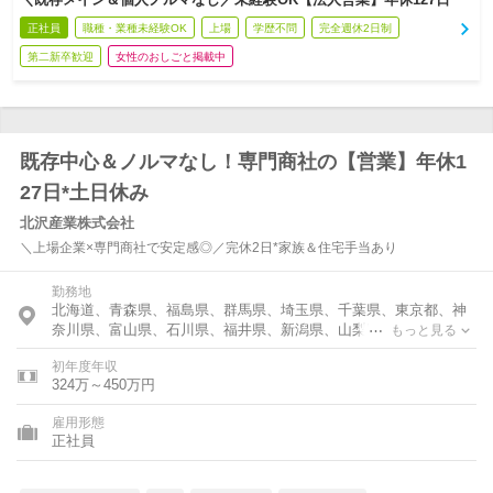
正社員
職種・業種未経験OK
上場
学歴不問
完全週休2日制
第二新卒歓迎
女性のおしごと掲載中
既存中心＆ノルマなし！専門商社の【営業】年休1
27日*土日休み
北沢産業株式会社
＼上場企業×専門商社で安定感◎／完休2日*家族＆住宅手当あり
勤務地
北海道、青森県、福島県、群馬県、埼玉県、千葉県、東京都、神
奈川県、富山県、石川県、福井県、新潟県、山梨県、長野県、静
もっと見る
岡県、愛知県、香川県、高知県、福岡県、熊本県
初年度年収
324万～450万円
雇用形態
正社員