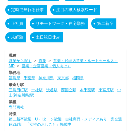
定時で帰れる仕事
注目の求人検索ワード
正社員
リモートワーク・在宅勤務
第二新卒
未経験
土日祝日休み
職種
営業から探す
>
営業
>
営業・代理店営業・ルートセールス・
MR
>
営業・企画営業（個人向け）
勤務地
福島県
千葉県
神奈川県
東京都
福岡県
最寄り駅
三島田町駅
一社駅
渋谷駅
西国立駅
本千葉駅
東宮原駅
中
山(神奈川県)駅
業種
専門商社
特徴
第二新卒歓迎
U・Iターン歓迎
自社商品・メディアあり
完全週
休2日制
「女性のおしごと」掲載中