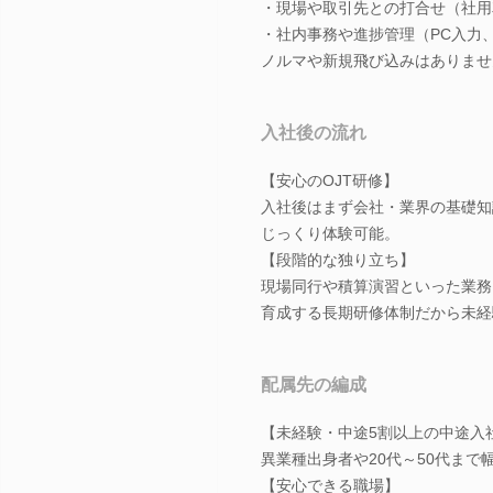
・現場や取引先との打合せ（社用
・社内事務や進捗管理（PC入力
ノルマや新規飛び込みはありませ
入社後の流れ
【安心のOJT研修】
入社後はまず会社・業界の基礎知
じっくり体験可能。
【段階的な独り立ち】
現場同行や積算演習といった業務
育成する長期研修体制だから未経
配属先の編成
【未経験・中途5割以上の中途入
異業種出身者や20代～50代ま
【安心できる職場】