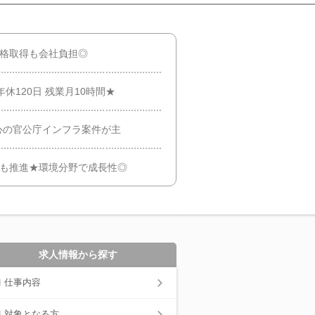
資格取得も会社負担◎
休120日 残業月10時間★
心の官公庁インフラ案件が主
sも推進★環境分野で成長性◎
求人情報から探す
仕事内容
対象となる方