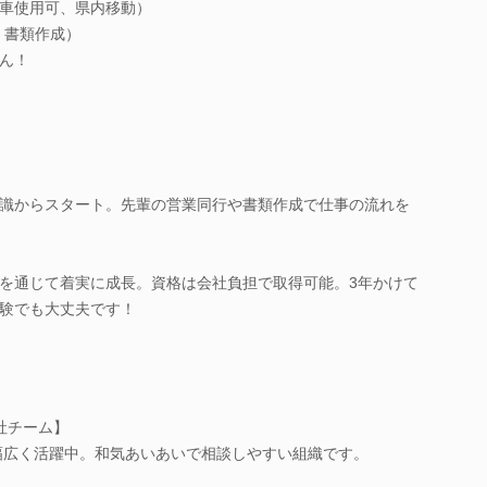
車使用可、県内移動）
、書類作成）
ん！
識からスタート。先輩の営業同行や書類作成で仕事の流れを
を通じて着実に成長。資格は会社負担で取得可能。3年かけて
験でも大丈夫です！
社チーム】
で幅広く活躍中。和気あいあいで相談しやすい組織です。