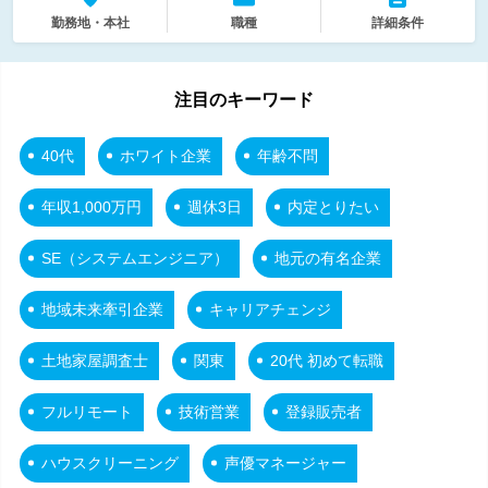
勤務地・本社
職種
詳細条件
注目のキーワード
40代
ホワイト企業
年齢不問
年収1,000万円
週休3日
内定とりたい
SE（システムエンジニア）
地元の有名企業
地域未来牽引企業
キャリアチェンジ
土地家屋調査士
関東
20代 初めて転職
フルリモート
技術営業
登録販売者
ハウスクリーニング
声優マネージャー