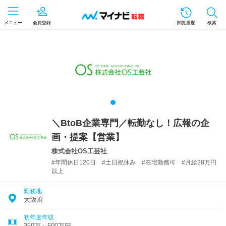
メニュー
会員登録
閲覧履歴
検索
＼BtoB企業専門／転勤なし！広報の企
画・提案【営業】
株式会社OS工芸社
#年間休日120日 #土日祝休み #在宅勤務可 #月給28万円
以上
勤務地
大阪府
初年度年収
350万～500万円