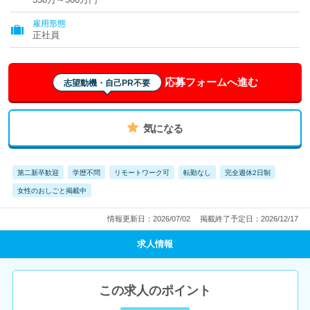
雇用形態
正社員
応募フォームへ進む
志望動機・自己PR不要
気になる
第二新卒歓迎
学歴不問
リモートワーク可
転勤なし
完全週休2日制
女性のおしごと掲載中
情報更新日：2026/07/02
掲載終了予定日：2026/12/17
求人情報
この求人のポイント