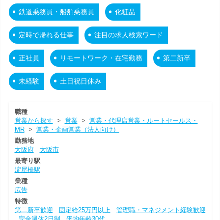
鉄道乗務員・船舶乗務員
化粧品
定時で帰れる仕事
注目の求人検索ワード
正社員
リモートワーク・在宅勤務
第二新卒
未経験
土日祝日休み
職種
営業から探す
>
営業
>
営業・代理店営業・ルートセールス・
MR
>
営業・企画営業（法人向け）
勤務地
大阪府
大阪市
最寄り駅
淀屋橋駅
業種
広告
特徴
第二新卒歓迎
固定給25万円以上
管理職・マネジメント経験歓迎
完全週休2日制
平均年齢30代