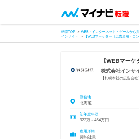
転職TOP
WEB・インターネット・ゲームから
インサイト
【WEBマーケター（広告運用・コ
【WEBマー
株式会社インサ
【札幌本社の広告会社
勤務地
北海道
初年度年収
322万～454万円
雇用形態
契約社員