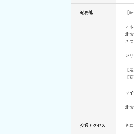
勤務地
【転
＜本
北海
さつ
※リ
【雇
【変
マイ
北海
交通アクセス
各線