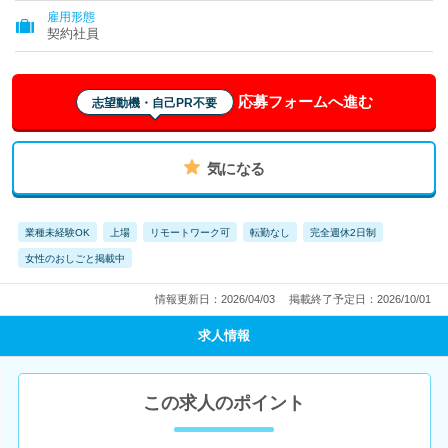
雇用形態
契約社員
応募フォームへ進む
志望動機・自己PR不要
気になる
業種未経験OK
上場
リモートワーク可
転勤なし
完全週休2日制
女性のおしごと掲載中
情報更新日：2026/04/03
掲載終了予定日：2026/10/01
求人情報
この求人のポイント