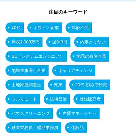
注目のキーワード
40代
ホワイト企業
年齢不問
年収1,000万円
週休3日
内定とりたい
SE（システムエンジニア）
地元の有名企業
地域未来牽引企業
キャリアチェンジ
土地家屋調査士
関東
20代 初めて転職
フルリモート
技術営業
登録販売者
ハウスクリーニング
声優マネージャー
鉄道乗務員・船舶乗務員
化粧品