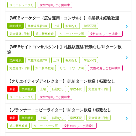
リモートワーク可
女性のおしごと掲載中
【WEBマーケター（広告運用・コンサル）】※業界未経験歓迎
契約社員
業種未経験OK
上場
転勤なし
学歴不問
完全週休2日制
第二新卒歓迎
リモートワーク可
女性のおしごと掲載中
【WEBサイトコンサルタント】札幌駅直結/転勤なし/UIターン歓
迎
契約社員
業種未経験OK
上場
転勤なし
学歴不問
完全週休2日制
第二新卒歓迎
リモートワーク可
女性のおしごと掲載中
【クリエイティブディレクター】※U/Iターン歓迎！転勤なし
新着
契約社員
上場
転勤なし
学歴不問
完全週休2日制
リモートワーク可
女性のおしごと掲載中
【プランナー・コピーライター】U/Iターン歓迎！転勤なし
新着
契約社員
上場
転勤なし
学歴不問
完全週休2日制
第二新卒歓迎
リモートワーク可
女性のおしごと掲載中