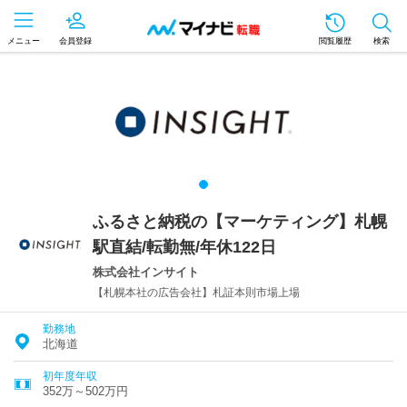
メニュー
会員登録
閲覧履歴
検索
ふるさと納税の【マーケティング】札幌
駅直結/転勤無/年休122日
株式会社インサイト
【札幌本社の広告会社】札証本則市場上場
勤務地
北海道
初年度年収
352万～502万円