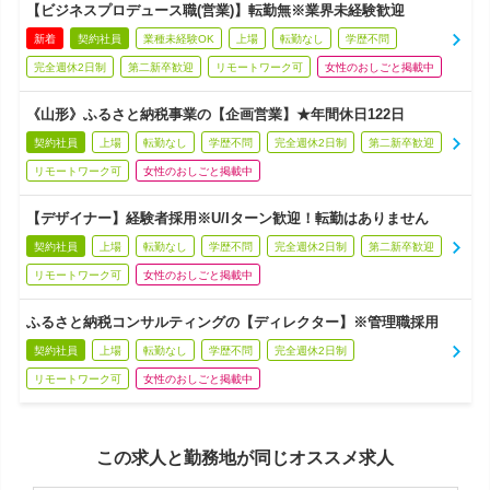
【ビジネスプロデュース職(営業)】転勤無※業界未経験歓迎
新着
契約社員
業種未経験OK
上場
転勤なし
学歴不問
完全週休2日制
第二新卒歓迎
リモートワーク可
女性のおしごと掲載中
《山形》ふるさと納税事業の【企画営業】★年間休日122日
契約社員
上場
転勤なし
学歴不問
完全週休2日制
第二新卒歓迎
リモートワーク可
女性のおしごと掲載中
【デザイナー】経験者採用※U/Iターン歓迎！転勤はありません
契約社員
上場
転勤なし
学歴不問
完全週休2日制
第二新卒歓迎
リモートワーク可
女性のおしごと掲載中
ふるさと納税コンサルティングの【ディレクター】※管理職採用
契約社員
上場
転勤なし
学歴不問
完全週休2日制
リモートワーク可
女性のおしごと掲載中
この求人と勤務地が同じオススメ求人