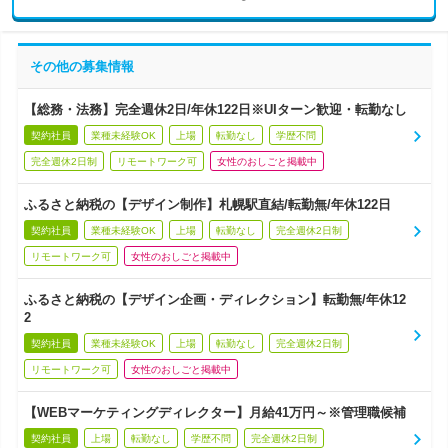
その他の募集情報
【総務・法務】完全週休2日/年休122日※UIターン歓迎・転勤なし
契約社員
業種未経験OK
上場
転勤なし
学歴不問
完全週休2日制
リモートワーク可
女性のおしごと掲載中
ふるさと納税の【デザイン制作】札幌駅直結/転勤無/年休122日
契約社員
業種未経験OK
上場
転勤なし
完全週休2日制
リモートワーク可
女性のおしごと掲載中
ふるさと納税の【デザイン企画・ディレクション】転勤無/年休12
2
契約社員
業種未経験OK
上場
転勤なし
完全週休2日制
リモートワーク可
女性のおしごと掲載中
【WEBマーケティングディレクター】月給41万円～※管理職候補
契約社員
上場
転勤なし
学歴不問
完全週休2日制