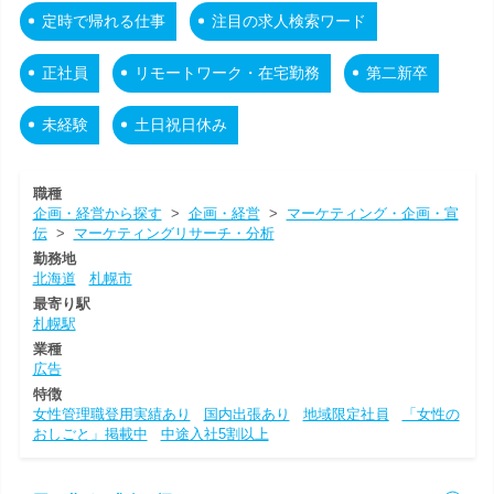
定時で帰れる仕事
注目の求人検索ワード
正社員
リモートワーク・在宅勤務
第二新卒
未経験
土日祝日休み
職種
企画・経営から探す
>
企画・経営
>
マーケティング・企画・宣
伝
>
マーケティングリサーチ・分析
勤務地
北海道
札幌市
最寄り駅
札幌駅
業種
広告
特徴
女性管理職登用実績あり
国内出張あり
地域限定社員
「女性の
おしごと」掲載中
中途入社5割以上