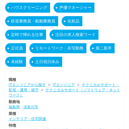
ハウスクリーニング
声優マネージャー
鉄道乗務員・船舶乗務員
化粧品
定時で帰れる仕事
注目の求人検索ワード
正社員
リモートワーク・在宅勤務
第二新卒
未経験
土日祝日休み
職種
ITエンジニアから探す
>
ITエンジニア
>
テクニカルサポート・
監視・運用・保守
>
テクニカルサポート（ソフトウェア・ネット
ワーク）
勤務地
福島県
須賀川市
業種
インテリア・住宅関連
特徴