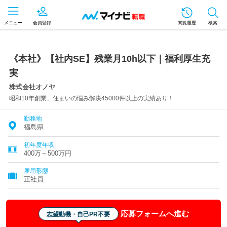
メニュー
会員登録
閲覧履歴
検索
《本社》【社内SE】残業月10h以下｜福利厚生充
実
株式会社オノヤ
昭和10年創業、住まいの悩み解決45000件以上の実績あり！
勤務地
福島県
初年度年収
400万～500万円
雇用形態
正社員
応募フォームへ進む
志望動機・自己PR不要