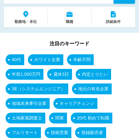
勤務地・本社
職種
詳細条件
注目のキーワード
40代
ホワイト企業
年齢不問
年収1,000万円
週休3日
内定とりたい
SE（システムエンジニア）
地元の有名企業
地域未来牽引企業
キャリアチェンジ
土地家屋調査士
関東
20代 初めて転職
フルリモート
技術営業
登録販売者