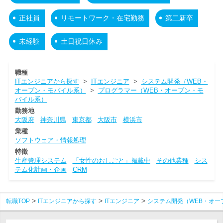
正社員
リモートワーク・在宅勤務
第二新卒
未経験
土日祝日休み
職種
ITエンジニアから探す
>
ITエンジニア
>
システム開発（WEB・
オープン・モバイル系）
>
プログラマー（WEB・オープン・モ
バイル系）
勤務地
大阪府
神奈川県
東京都
大阪市
横浜市
業種
ソフトウェア・情報処理
特徴
生産管理システム
「女性のおしごと」掲載中
その他業種
シス
テム化計画・企画
CRM
転職TOP
ITエンジニアから探す
ITエンジニア
システム開発（WEB・オー