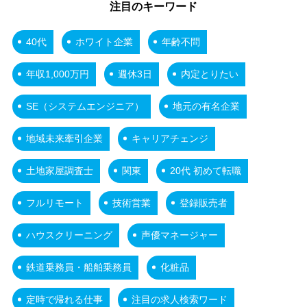
注目のキーワード
40代
ホワイト企業
年齢不問
年収1,000万円
週休3日
内定とりたい
SE（システムエンジニア）
地元の有名企業
地域未来牽引企業
キャリアチェンジ
土地家屋調査士
関東
20代 初めて転職
フルリモート
技術営業
登録販売者
ハウスクリーニング
声優マネージャー
鉄道乗務員・船舶乗務員
化粧品
定時で帰れる仕事
注目の求人検索ワード