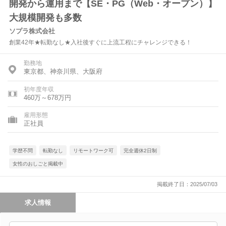
開発から運用まで【SE・PG（Web・オープン）】
大規模開発も多数
ソプラ株式会社
創業42年★転勤なし★入社後すぐに上流工程にチャレンジできる！
勤務地
東京都、神奈川県、大阪府
初年度年収
460万～678万円
雇用形態
正社員
学歴不問
転勤なし
リモートワーク可
完全週休2日制
女性のおしごと掲載中
掲載終了日：2025/07/03
求人情報