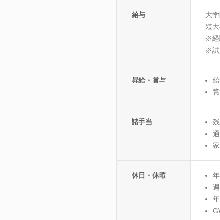
給与
大学
短大
※経
※試
昇給・賞与
給
賞
諸手当
残
通
家
休日・休暇
年
週
年
G