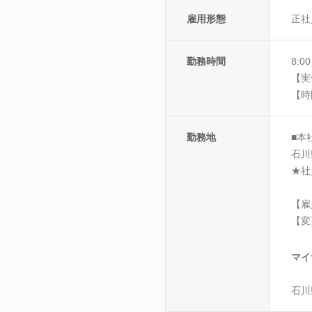
雇用形態
正社
勤務時間
8:0
【実
【時
勤務地
■本
石川
★社
【雇
【変
マイ
石川