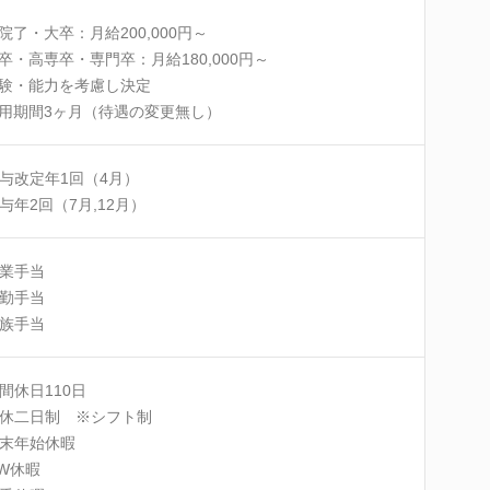
院了・大卒：月給200,000円～
卒・高専卒・専門卒：月給180,000円～
験・能力を考慮し決定
用期間3ヶ月（待遇の変更無し）
与改定年1回（4月）
与年2回（7月,12月）
業手当
勤手当
族手当
間休日110日
休二日制 ※シフト制
末年始休暇
W休暇