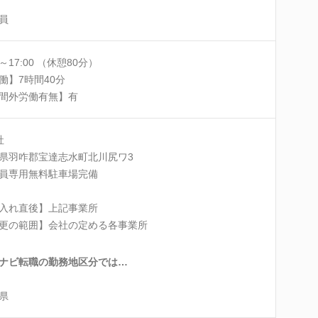
員
0～17:00 （休憩80分）
働】7時間40分
間外労働有無】有
社
県羽咋郡宝達志水町北川尻ワ3
員専用無料駐車場完備
入れ直後】上記事業所
更の範囲】会社の定める各事業所
ナビ転職の勤務地区分では…
県