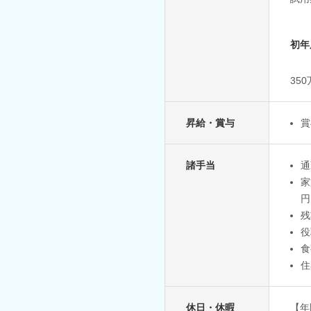
初年
35
昇給・賞与
賞
諸手当
通
家
円
残
役
食
住
休日・休暇
【年