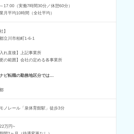
30～17:00（実働7時間30分／休憩60分）
業月平均10時間（全社平均）
社】
都立川市柏町1-6-1
入れ直後】上記事業所
更の範囲】会社の定める各事業所
ナビ転職の勤務地区分では…
都
モノレール「泉体育館駅」徒歩3分
22万円~
期間2ヶ月（待遇変更なし）