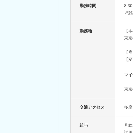
勤務時間
8:
※残
勤務地
【本
東京
【雇
【変
マイ
東京
交通アクセス
多摩
給与
月給
試用