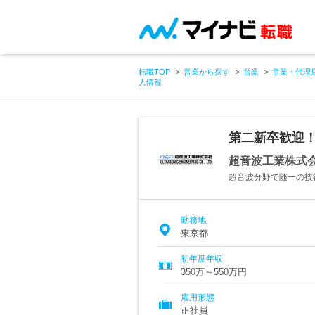
転職TOP
営業から探す
営業
営業・代理
人情報
第二新卒歓迎
超音波工業株式
超音波分野で随一の技
勤務地
東京都
初年度年収
350万～550万円
雇用形態
正社員