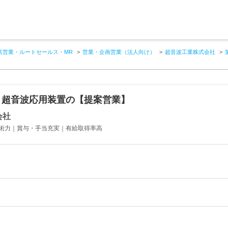
店営業・ルートセールス・MR
営業・企画営業（法人向け）
超音波工業株式会社
！超音波応用装置の【提案営業】
会社
術力｜賞与・手当充実｜有給取得率高