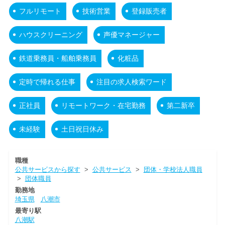
フルリモート
技術営業
登録販売者
ハウスクリーニング
声優マネージャー
鉄道乗務員・船舶乗務員
化粧品
定時で帰れる仕事
注目の求人検索ワード
正社員
リモートワーク・在宅勤務
第二新卒
未経験
土日祝日休み
職種
公共サービスから探す
>
公共サービス
>
団体・学校法人職員
>
団体職員
勤務地
埼玉県
八潮市
最寄り駅
八潮駅