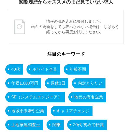
閲覧履歴からオススメのまだ見ていない求人
情報の読み込みに失敗しました。
画面の更新をしても表示されない場合は、しばらく
経ってから再度お試しください。
注目のキーワード
40代
ホワイト企業
年齢不問
年収1,000万円
週休3日
内定とりたい
SE（システムエンジニア）
地元の有名企業
地域未来牽引企業
キャリアチェンジ
土地家屋調査士
関東
20代 初めて転職