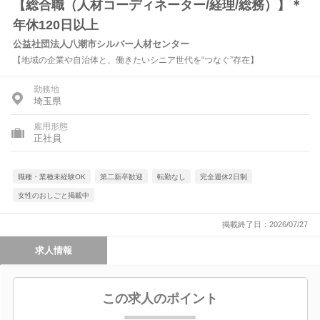
【総合職（人材コーディネーター/経理/総務）】＊
年休120日以上
公益社団法人八潮市シルバー人材センター
【地域の企業や自治体と、働きたいシニア世代を“つなぐ”存在】
勤務地
埼玉県
雇用形態
正社員
職種・業種未経験OK
第二新卒歓迎
転勤なし
完全週休2日制
女性のおしごと掲載中
掲載終了日：2026/07/27
求人情報
この求人のポイント