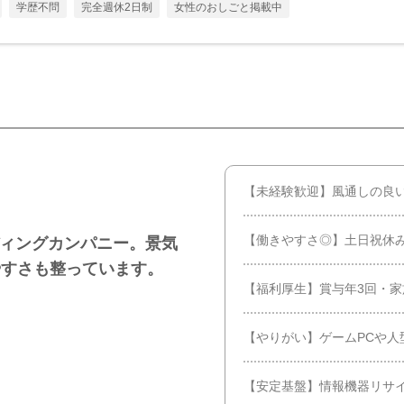
学歴不問
完全週休2日制
女性のおしごと掲載中
【未経験歓迎】風通しの良
【働きやすさ◎】土日祝休み
ディングカンパニー。景気
やすさも整っています。
【福利厚生】賞与年3回・
【やりがい】ゲームPCや人
【安定基盤】情報機器リサ