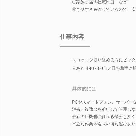
◎家族手当＆社宅制度 など
働きやすさも整っているので、安
仕事内容
＼コツコツ取り組める方にピッタ
人あたり40～50台／日を着実に
具体的には
PCやスマートフォン、サーバー
消去。複数台を並行して管理しな
最新のIT機器に触れる機会も多
※立ち作業や端末の持ち運びあり