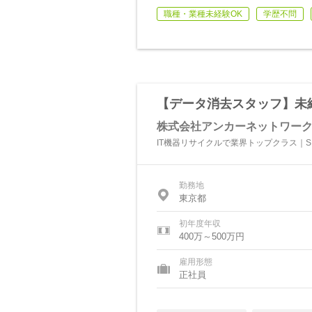
職種・業種未経験OK
学歴不問
【データ消去スタッフ】未
株式会社アンカーネットワー
IT機器リサイクルで業界トップクラス｜S
勤務地
東京都
初年度年収
400万～500万円
雇用形態
正社員