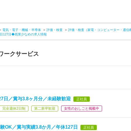
電気・電子・機械・半導体
評価・検査
評価・検査（家電・コンピューター・通信
日127日◆残業少なめの求人情報
ワークサービス
7日／賞与3.8ヶ月分／未経験歓迎
正社員
完全週休2日制
第二新卒歓迎
女性のおしごと掲載中
OK／賞与実績3.8か月／年休127日
正社員