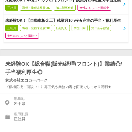
未経験OK！車検コバックの【フロント】残業月10h程度★手当充実
正社員
職種・業種未経験OK
第二新卒歓迎
女性のおしごと掲載中
未経験OK！【自動車板金工】残業月10h程★充実の手当・福利厚生
正社員
職種・業種未経験OK
転勤なし
学歴不問
第二新卒歓迎
女性のおしごと掲載中
未経験OK【総合職(販売/経理/フロント)】業績◎/
手当福利厚生◎
株式会社エコカーパーク
《積極面接・面談中！》雰囲気や業務内容は面接でしっかり説明★
勤務地
岩手県
雇用形態
正社員