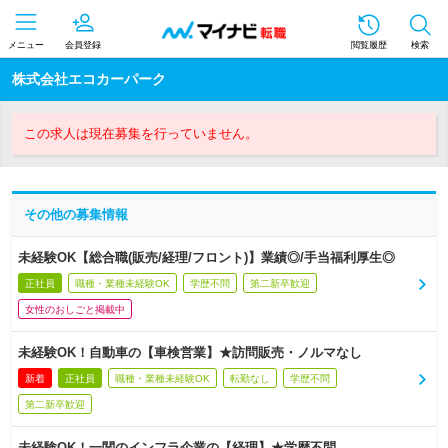
メニュー
会員登録
閲覧履歴
検索
株式会社エコカーパーク
この求人は現在募集を行っていません。
その他の募集情報
未経験OK【総合職(販売/経理/フロント)】業績◎/手当福利厚生◎
正社員
職種・業種未経験OK
学歴不問
第二新卒歓迎
女性のおしごと掲載中
未経験OK！自動車の【車検営業】★訪問販売・ノルマなし
新着
正社員
職種・業種未経験OK
転勤なし
学歴不問
第二新卒歓迎
未経験OK！一関のインフラ企業の【経理】★学歴不問