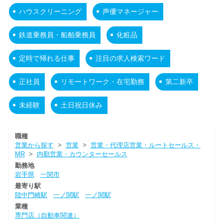
ハウスクリーニング
声優マネージャー
鉄道乗務員・船舶乗務員
化粧品
定時で帰れる仕事
注目の求人検索ワード
正社員
リモートワーク・在宅勤務
第二新卒
未経験
土日祝日休み
職種
営業から探す
>
営業
>
営業・代理店営業・ルートセールス・
MR
>
内勤営業・カウンターセールス
勤務地
岩手県
一関市
最寄り駅
陸中門崎駅
一ノ関駅
一ノ関駅
業種
専門店（自動車関連）