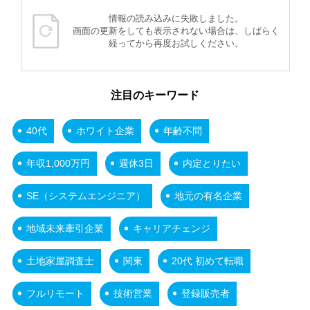
情報の読み込みに失敗しました。
画面の更新をしても表示されない場合は、しばらく
経ってから再度お試しください。
注目のキーワード
40代
ホワイト企業
年齢不問
年収1,000万円
週休3日
内定とりたい
SE（システムエンジニア）
地元の有名企業
地域未来牽引企業
キャリアチェンジ
土地家屋調査士
関東
20代 初めて転職
フルリモート
技術営業
登録販売者