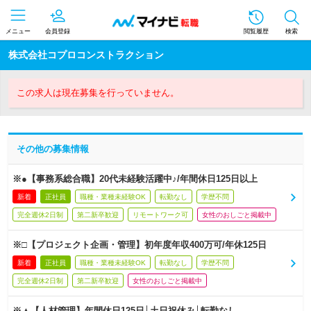
メニュー
会員登録
閲覧履歴
検索
株式会社コプロコンストラクション
この求人は現在募集を行っていません。
その他の募集情報
※●【事務系総合職】20代未経験活躍中♪/年間休日125日以上
新着
正社員
職種・業種未経験OK
転勤なし
学歴不問
完全週休2日制
第二新卒歓迎
リモートワーク可
女性のおしごと掲載中
※□【プロジェクト企画・管理】初年度年収400万可/年休125日
新着
正社員
職種・業種未経験OK
転勤なし
学歴不問
完全週休2日制
第二新卒歓迎
女性のおしごと掲載中
※▲【人材管理】年間休日125日│土日祝休み│転勤なし