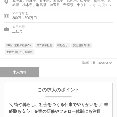
北海道、青森県、岩手県、宮城県、秋田県、山形県、福島県、茨
城県、栃木県、群馬県、埼玉県、千葉県、東京都、神奈川県、富
もっと見る
山県、石川県、福井県、新潟県、山梨県、長野県、岐阜県、静岡
初年度年収
県、愛知県、三重県、滋賀県、京都府、大阪府、兵庫県、奈良
300万～500万円
県、和歌山県、鳥取県、島根県、岡山県、広島県、山口県、徳島
県、香川県、愛媛県、高知県、福岡県、佐賀県、長崎県、熊本
雇用形態
県、大分県、宮崎県、鹿児島県、沖縄県
正社員
職種・業種未経験OK
第二新卒歓迎
転勤なし
完全週休2日制
女性のおしごと掲載中
掲載終了日：2026/06/04
求人情報
この求人のポイント
＼ 街や暮らし、社会をつくる仕事でやりがいを ／ 未
経験も安心！充実の研修やフォロー体制にも注目！