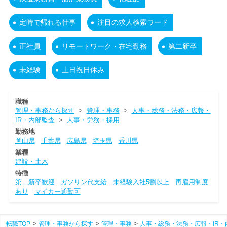
定時で帰れる仕事
注目の求人検索ワード
正社員
リモートワーク・在宅勤務
第二新卒
未経験
土日祝日休み
職種
管理・事務から探す
>
管理・事務
>
人事・総務・法務・広報・
IR・内部監査
>
人事・労務・採用
勤務地
岡山県
千葉県
広島県
埼玉県
香川県
業種
建設・土木
特徴
第二新卒歓迎
ガソリン代支給
未経験入社5割以上
再雇用制度
あり
マイカー通勤可
転職TOP
管理・事務から探す
管理・事務
人事・総務・法務・広報・IR・