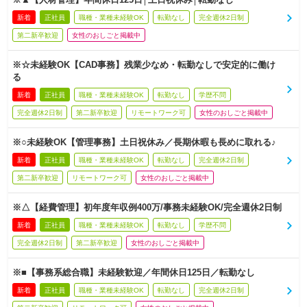
新着
正社員
職種・業種未経験OK
転勤なし
完全週休2日制
第二新卒歓迎
女性のおしごと掲載中
※☆未経験OK【CAD事務】残業少なめ・転勤なしで安定的に働け
る
新着
正社員
職種・業種未経験OK
転勤なし
学歴不問
完全週休2日制
第二新卒歓迎
リモートワーク可
女性のおしごと掲載中
※○未経験OK【管理事務】土日祝休み／長期休暇も長めに取れる♪
新着
正社員
職種・業種未経験OK
転勤なし
完全週休2日制
第二新卒歓迎
リモートワーク可
女性のおしごと掲載中
※△【経費管理】初年度年収例400万/事務未経験OK/完全週休2日制
新着
正社員
職種・業種未経験OK
転勤なし
学歴不問
完全週休2日制
第二新卒歓迎
女性のおしごと掲載中
※■【事務系総合職】未経験歓迎／年間休日125日／転勤なし
新着
正社員
職種・業種未経験OK
転勤なし
完全週休2日制