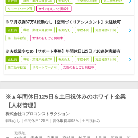
正社員
職種・業種未経験OK
転勤なし
完全週休2日制
第二新卒歓迎
リモートワーク可
女性のおしごと掲載中
※▽月収例37万&転勤なし【空間づくりアシスタント】未経験可
正社員
職種・業種未経験OK
転勤なし
学歴不問
完全週休2日制
第二新卒歓迎
女性のおしごと掲載中
※★残業少なめ【サポート事務】年間休日125日／10連休実績有
正社員
職種・業種未経験OK
転勤なし
学歴不問
完全週休2日制
第二新卒歓迎
リモートワーク可
女性のおしごと掲載中
※▲年間休日125日＆土日祝休みのホワイト企業
【人材管理】
株式会社コプロコンストラクション
転勤なし｜年間休日125日｜育休取得率98％│土日祝休み
勤務地