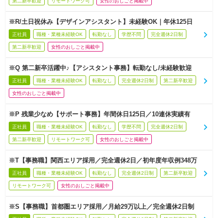
第二新卒歓迎
リモートワーク可
女性のおしごと掲載中
※R/土日祝休み【デザインアシスタント】未経験OK｜年休125日
正社員
職種・業種未経験OK
転勤なし
学歴不問
完全週休2日制
第二新卒歓迎
女性のおしごと掲載中
※Q 第二新卒活躍中♪【アシスタント事務】転勤なし/未経験歓迎
正社員
職種・業種未経験OK
転勤なし
完全週休2日制
第二新卒歓迎
女性のおしごと掲載中
※P 残業少なめ【サポート事務】年間休日125日／10連休実績有
正社員
職種・業種未経験OK
転勤なし
学歴不問
完全週休2日制
第二新卒歓迎
リモートワーク可
女性のおしごと掲載中
※T【事務職】関西エリア採用／完全週休2日／初年度年収例348万
正社員
職種・業種未経験OK
転勤なし
完全週休2日制
第二新卒歓迎
リモートワーク可
女性のおしごと掲載中
※S【事務職】首都圏エリア採用／月給29万以上／完全週休2日制