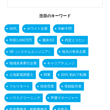
注目のキーワード
40代
ホワイト企業
年齢不問
年収1,000万円
週休3日
内定とりたい
SE（システムエンジニア）
地元の有名企業
地域未来牽引企業
キャリアチェンジ
土地家屋調査士
関東
20代 初めて転職
フルリモート
技術営業
登録販売者
ハウスクリーニング
声優マネージャー
鉄道乗務員・船舶乗務員
化粧品