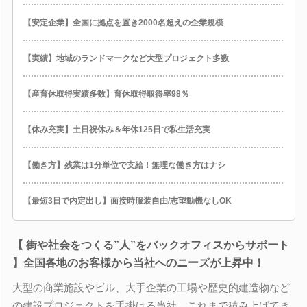
【安定企業】全国に拠点を置き2000名超えの企業規模
【実績】地域のランドマークなど大型プロジェクト多数
【産育休取得実績多数】育休取得取得率98％
【休み充実】土日祝休み＆年休125日で私生活充実
【働き方】残業は1分単位で支給！無理な働き方はナシ
【最短3日で内定出し】面接時服装自由/志望動機なしOK
【 街や社会をつくる”人”をバックオフィスからサポート
】全国各地のお客様から当社へのニーズが上昇中！
大型の商業施設やビル、大手企業の工場や歴史的建造物など
の建設プロジェクトを手掛ける当社。これまで積み上げてき