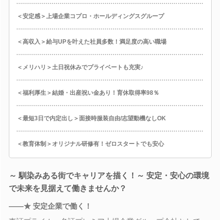
＜安定感＞上場企業コプロ・ホールディングスグループ
＜高収入＞給与UPを叶えた社員多数！満足度の高い職場
＜メリハリ＞土日祝休みでプライベートも充実♪
＜福利厚生＞結婚・出産祝い金あり！育休取得率98％
＜最短3日で内定出し＞面接時服装自由/志望動機なしOK
＜教育体制＞オリジナル研修有！ゼロスタートでも安心
～ 馴染みある街でキャリアを描く！～ 安定・安心の環境
で未来を見据えて働きませんか？
――★ 安定企業で働く！