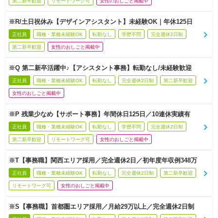
第二新卒歓迎
リモートワーク可
女性のおしごと掲載中
※R/土日祝休み【デザインアシスタント】未経験OK｜年休125日
正社員
職種・業種未経験OK
転勤なし
学歴不問
完全週休2日制
第二新卒歓迎
女性のおしごと掲載中
※Q 第二新卒活躍中♪【アシスタント事務】転勤なし/未経験歓迎
正社員
職種・業種未経験OK
転勤なし
完全週休2日制
第二新卒歓迎
女性のおしごと掲載中
※P 残業少なめ【サポート事務】年間休日125日／10連休実績有
正社員
職種・業種未経験OK
転勤なし
学歴不問
完全週休2日制
第二新卒歓迎
リモートワーク可
女性のおしごと掲載中
※T【事務職】関西エリア採用／完全週休2日／初年度年収例348万
正社員
職種・業種未経験OK
転勤なし
完全週休2日制
第二新卒歓迎
リモートワーク可
女性のおしごと掲載中
※S【事務職】首都圏エリア採用／月給29万以上／完全週休2日制