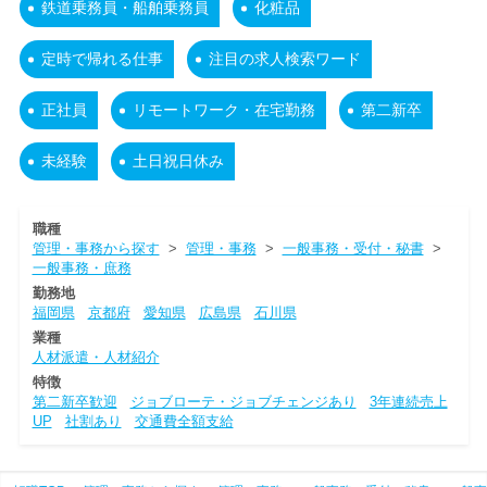
鉄道乗務員・船舶乗務員
化粧品
定時で帰れる仕事
注目の求人検索ワード
正社員
リモートワーク・在宅勤務
第二新卒
未経験
土日祝日休み
職種
管理・事務から探す
>
管理・事務
>
一般事務・受付・秘書
>
一般事務・庶務
勤務地
福岡県
京都府
愛知県
広島県
石川県
業種
人材派遣・人材紹介
特徴
第二新卒歓迎
ジョブローテ・ジョブチェンジあり
3年連続売上
UP
社割あり
交通費全額支給