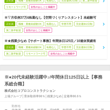
正社員
職種・業種未経験OK
転勤なし
完全週休2日制
第二新卒歓迎
リモートワーク可
女性のおしごと掲載中
※▽月収例37万&転勤なし【空間づくりアシスタント】未経験可
正社員
職種・業種未経験OK
転勤なし
学歴不問
完全週休2日制
第二新卒歓迎
女性のおしごと掲載中
※★残業少なめ【サポート事務】年間休日125日／10連休実績有
正社員
職種・業種未経験OK
転勤なし
学歴不問
完全週休2日制
第二新卒歓迎
リモートワーク可
女性のおしごと掲載中
※●20代未経験活躍中♪/年間休日125日以上【事務
系総合職】
株式会社コプロコンストラクション
上場グループ│育休取得率98％│残業少なめ│定着率86.6％
勤務地