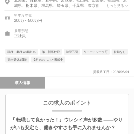
北海道、青森県、岩手県、宮城県、秋田県、山形県、福島県、茨
城県、栃木県、群馬県、埼玉県、千葉県、東京都、神奈川県、富
もっと見る
山県、石川県、福井県、新潟県、山梨県、長野県、岐阜県、静岡
初年度年収
県、愛知県、三重県、滋賀県、京都府、大阪府、兵庫県、奈良
300万～500万円
県、和歌山県、鳥取県、島根県、岡山県、広島県、山口県、徳島
県、香川県、愛媛県、高知県、福岡県、佐賀県、長崎県、熊本
雇用形態
県、大分県、宮崎県、鹿児島県、沖縄県
正社員
職種・業種未経験OK
第二新卒歓迎
学歴不問
リモートワーク可
転勤なし
完全週休2日制
女性のおしごと掲載中
掲載終了日：2026/06/04
求人情報
この求人のポイント
『 転職して良かった！』ウレシイ声が多数 ――やり
がいも安定も、働きやすさも手に入れませんか？