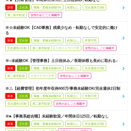
新着
正社員
職種・業種未経験OK
転勤なし
完全週休2日制
第二新卒歓迎
女性のおしごと掲載中
※☆未経験OK【CAD事務】残業少なめ・転勤なしで安定的に働け
る
新着
正社員
職種・業種未経験OK
転勤なし
学歴不問
完全週休2日制
第二新卒歓迎
リモートワーク可
女性のおしごと掲載中
※○未経験OK【管理事務】土日祝休み／長期休暇も長めに取れる♪
新着
正社員
職種・業種未経験OK
転勤なし
完全週休2日制
第二新卒歓迎
リモートワーク可
女性のおしごと掲載中
※△【経費管理】初年度年収例400万/事務未経験OK/完全週休2日制
新着
正社員
職種・業種未経験OK
転勤なし
学歴不問
完全週休2日制
第二新卒歓迎
女性のおしごと掲載中
※■【事務系総合職】未経験歓迎／年間休日125日／転勤なし
新着
正社員
職種・業種未経験OK
転勤なし
完全週休2日制