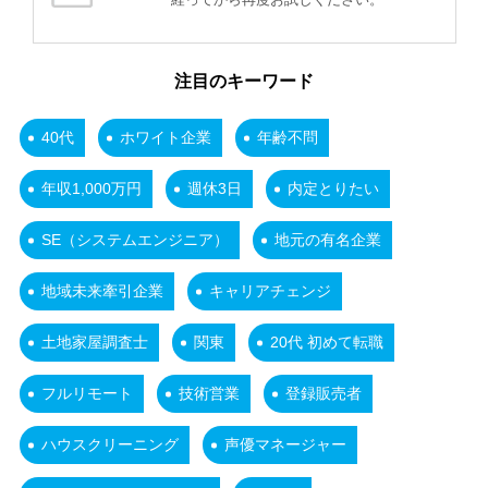
注目のキーワード
40代
ホワイト企業
年齢不問
年収1,000万円
週休3日
内定とりたい
SE（システムエンジニア）
地元の有名企業
地域未来牽引企業
キャリアチェンジ
土地家屋調査士
関東
20代 初めて転職
フルリモート
技術営業
登録販売者
ハウスクリーニング
声優マネージャー