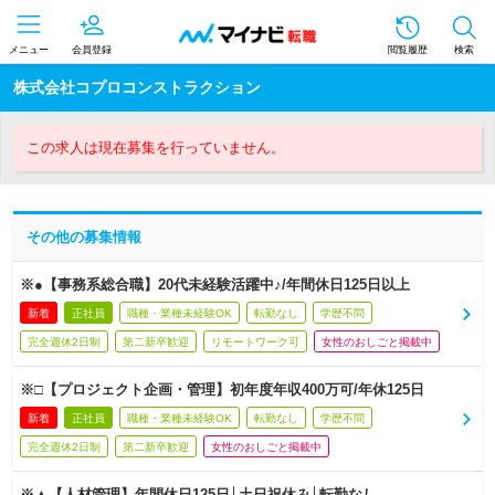
メニュー
会員登録
閲覧履歴
検索
株式会社コプロコンストラクション
この求人は現在募集を行っていません。
その他の募集情報
※●【事務系総合職】20代未経験活躍中♪/年間休日125日以上
新着
正社員
職種・業種未経験OK
転勤なし
学歴不問
完全週休2日制
第二新卒歓迎
リモートワーク可
女性のおしごと掲載中
※□【プロジェクト企画・管理】初年度年収400万可/年休125日
新着
正社員
職種・業種未経験OK
転勤なし
学歴不問
完全週休2日制
第二新卒歓迎
女性のおしごと掲載中
※▲【人材管理】年間休日125日│土日祝休み│転勤なし