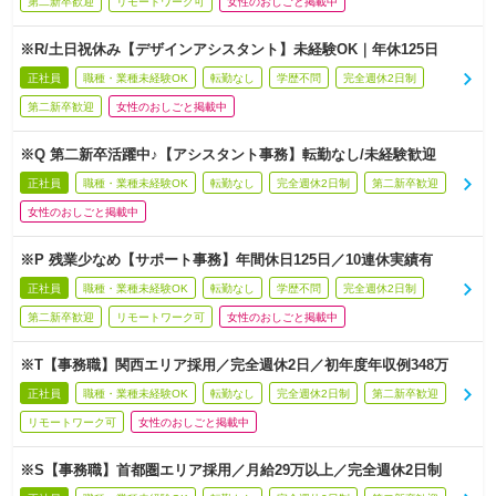
第二新卒歓迎
リモートワーク可
女性のおしごと掲載中
※R/土日祝休み【デザインアシスタント】未経験OK｜年休125日
正社員
職種・業種未経験OK
転勤なし
学歴不問
完全週休2日制
第二新卒歓迎
女性のおしごと掲載中
※Q 第二新卒活躍中♪【アシスタント事務】転勤なし/未経験歓迎
正社員
職種・業種未経験OK
転勤なし
完全週休2日制
第二新卒歓迎
女性のおしごと掲載中
※P 残業少なめ【サポート事務】年間休日125日／10連休実績有
正社員
職種・業種未経験OK
転勤なし
学歴不問
完全週休2日制
第二新卒歓迎
リモートワーク可
女性のおしごと掲載中
※T【事務職】関西エリア採用／完全週休2日／初年度年収例348万
正社員
職種・業種未経験OK
転勤なし
完全週休2日制
第二新卒歓迎
リモートワーク可
女性のおしごと掲載中
※S【事務職】首都圏エリア採用／月給29万以上／完全週休2日制