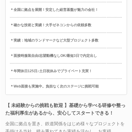
＊全国に拠点を展開！安定した経営基盤が魅力の会社！
＊確かな技術と実績！大手ゼネコンからの依頼多数
＊実績：地域のランドマークなど大型プロジェクト多数
＊面接時服装自由/志望動機なしOK/最短3日で内定出し
＊年間休日125日♪土日祝休みでプライベート充実！
＊Web面接も実施中。負担なく次のステージに挑戦可能
【 未経験からの挑戦も歓迎 】基礎から学べる研修や整っ
た福利厚生があるから、安心してスタートできる！
全国に拠点を置き、鉄道関係をはじめ様々なプロジェクトを
手掛ける当社。積み重ねてきた実績を活かし、お客様