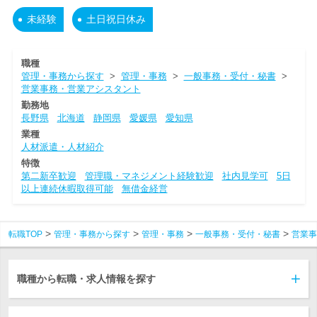
未経験
土日祝日休み
職種
管理・事務から探す
>
管理・事務
>
一般事務・受付・秘書
>
営業事務・営業アシスタント
勤務地
長野県
北海道
静岡県
愛媛県
愛知県
業種
人材派遣・人材紹介
特徴
第二新卒歓迎
管理職・マネジメント経験歓迎
社内見学可
5日
以上連続休暇取得可能
無借金経営
転職TOP
管理・事務から探す
管理・事務
一般事務・受付・秘書
営業事
職種から転職・求人情報を探す