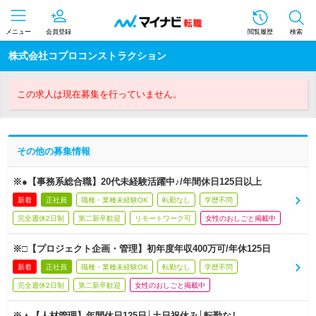
メニュー
会員登録
閲覧履歴
検索
株式会社コプロコンストラクション
この求人は現在募集を行っていません。
その他の募集情報
※●【事務系総合職】20代未経験活躍中♪/年間休日125日以上
新着
正社員
職種・業種未経験OK
転勤なし
学歴不問
完全週休2日制
第二新卒歓迎
リモートワーク可
女性のおしごと掲載中
※□【プロジェクト企画・管理】初年度年収400万可/年休125日
新着
正社員
職種・業種未経験OK
転勤なし
学歴不問
完全週休2日制
第二新卒歓迎
女性のおしごと掲載中
※▲【人材管理】年間休日125日│土日祝休み│転勤なし