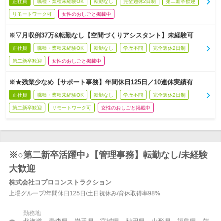
正社員
職種・業種未経験OK
転勤なし
完全週休2日制
第二新卒歓迎
リモートワーク可
女性のおしごと掲載中
※▽月収例37万&転勤なし【空間づくりアシスタント】未経験可
正社員
職種・業種未経験OK
転勤なし
学歴不問
完全週休2日制
第二新卒歓迎
女性のおしごと掲載中
※★残業少なめ【サポート事務】年間休日125日／10連休実績有
正社員
職種・業種未経験OK
転勤なし
学歴不問
完全週休2日制
第二新卒歓迎
リモートワーク可
女性のおしごと掲載中
※○第二新卒活躍中♪【管理事務】転勤なし/未経験
大歓迎
株式会社コプロコンストラクション
上場グループ/年間休日125日/土日祝休み/育休取得率98%
勤務地