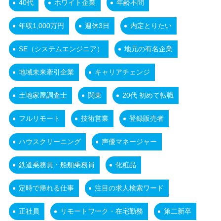
40代
ホワイト企業
年齢不問
年収1,000万円
週休3日
内定とりたい
SE（システムエンジニア）
地元の有名企業
地域未来牽引企業
キャリアチェンジ
土地家屋調査士
関東
20代 初めて転職
フルリモート
技術営業
登録販売者
ハウスクリーニング
声優マネージャー
鉄道乗務員・船舶乗務員
化粧品
定時で帰れる仕事
注目の求人検索ワード
正社員
リモートワーク・在宅勤務
第二新卒