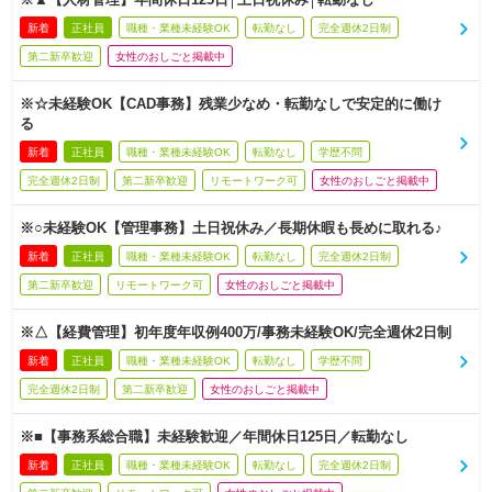
新着
正社員
職種・業種未経験OK
転勤なし
完全週休2日制
第二新卒歓迎
女性のおしごと掲載中
※☆未経験OK【CAD事務】残業少なめ・転勤なしで安定的に働け
る
新着
正社員
職種・業種未経験OK
転勤なし
学歴不問
完全週休2日制
第二新卒歓迎
リモートワーク可
女性のおしごと掲載中
※○未経験OK【管理事務】土日祝休み／長期休暇も長めに取れる♪
新着
正社員
職種・業種未経験OK
転勤なし
完全週休2日制
第二新卒歓迎
リモートワーク可
女性のおしごと掲載中
※△【経費管理】初年度年収例400万/事務未経験OK/完全週休2日制
新着
正社員
職種・業種未経験OK
転勤なし
学歴不問
完全週休2日制
第二新卒歓迎
女性のおしごと掲載中
※■【事務系総合職】未経験歓迎／年間休日125日／転勤なし
新着
正社員
職種・業種未経験OK
転勤なし
完全週休2日制