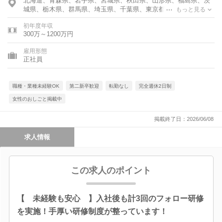
北海道、青森県、岩手県、宮城県、秋田県、山形県、福島県、茨
城県、栃木県、群馬県、埼玉県、千葉県、東京都、神奈川県、富
もっと見る
山県、石川県、福井県、新潟県、山梨県、長野県、岐阜県、静岡
初年度年収
県、愛知県、三重県、滋賀県、京都府、大阪府、兵庫県、奈良
300万～1200万円
県、和歌山県、鳥取県、島根県、岡山県、広島県、山口県、徳島
県、香川県、愛媛県、高知県、福岡県、佐賀県、長崎県、熊本
雇用形態
県、大分県、宮崎県、鹿児島県、沖縄県
正社員
職種・業種未経験OK
第二新卒歓迎
転勤なし
完全週休2日制
女性のおしごと掲載中
掲載終了日：2026/06/08
求人情報
この求人のポイント
【 未経験も安心 】入社後も計3回のフォロー研修
を実施！手厚い研修制度が整っています！