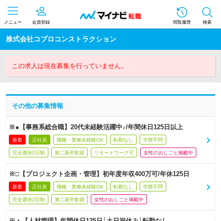
メニュー
会員登録
閲覧履歴
検索
株式会社コプロコンストラクション
この求人は現在募集を行っていません。
その他の募集情報
※●【事務系総合職】20代未経験活躍中♪/年間休日125日以上
新着
正社員
職種・業種未経験OK
転勤なし
学歴不問
完全週休2日制
第二新卒歓迎
リモートワーク可
女性のおしごと掲載中
※□【プロジェクト企画・管理】初年度年収400万可/年休125日
新着
正社員
職種・業種未経験OK
転勤なし
学歴不問
完全週休2日制
第二新卒歓迎
女性のおしごと掲載中
※▲【人材管理】年間休日125日│土日祝休み│転勤なし