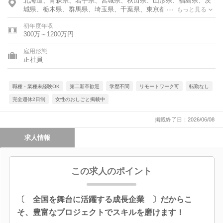
北海道、青森県、岩手県、宮城県、秋田県、山形県、福島県、茨
城県、栃木県、群馬県、埼玉県、千葉県、東京都、神奈川県、富
もっと見る
山県、石川県、福井県、新潟県、山梨県、長野県、岐阜県、静岡
初年度年収
県、愛知県、三重県、滋賀県、京都府、大阪府、兵庫県、奈良
300万～1200万円
県、和歌山県、鳥取県、島根県、岡山県、広島県、山口県、徳島
県、香川県、愛媛県、高知県、福岡県、佐賀県、長崎県、熊本
雇用形態
県、大分県、宮崎県、鹿児島県、沖縄県
正社員
職種・業種未経験OK
第二新卒歓迎
学歴不問
リモートワーク可
転勤なし
完全週休2日制
女性のおしごと掲載中
掲載終了日：2026/06/08
求人情報
この求人のポイント
〔 全国を舞台に活躍する成長企業 〕だからこ
そ、豊富なプロジェクトでスキルを磨けます！