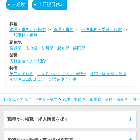
未経験
土日祝日休み
職種
管理・事務から探す
>
管理・事務
>
一般事務・受付・秘書
>
一般事務・庶務
勤務地
宮城県
北海道
香川県
愛知県
静岡県
業種
人材派遣・人材紹介
特徴
第二新卒歓迎
「女性のおしごと」掲載中
社宅・家賃補助制度
年間休日120日以上
英語を使う仕事
転職TOP
管理・事務から探す
管理・事務
一般事務・受付・秘書
一般事
職種から転職・求人情報を探す
勤務地から転職・求人情報を探す