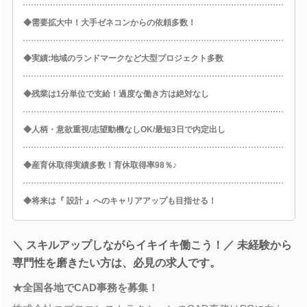
◆需要拡大中！大手ゼネコンからの依頼多数！
◆実績:地域のランドマークなど大型プロジェクト多数
◆残業は1分単位で支給！過度な働き方は絶対なし
◆人柄・意欲重視/志望動機なしOK/最短3日で内定出し
◆産育休取得実績多数！育休取得率98％♪
◆将来は『 設計 』へのキャリアアップも目指せる！
＼ スキルアップしながらイキイキ働こう！／ 未経験から
専門性を磨きたい方は、必見の求人です。
★全国各地でCAD事務を募集！