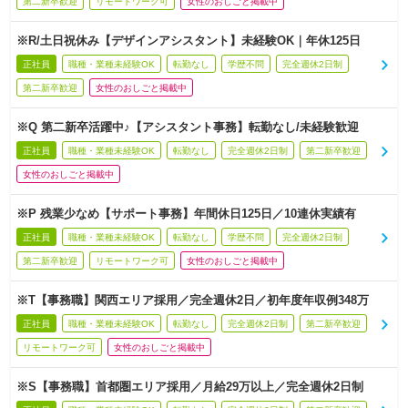
第二新卒歓迎
リモートワーク可
女性のおしごと掲載中
※R/土日祝休み【デザインアシスタント】未経験OK｜年休125日
正社員
職種・業種未経験OK
転勤なし
学歴不問
完全週休2日制
第二新卒歓迎
女性のおしごと掲載中
※Q 第二新卒活躍中♪【アシスタント事務】転勤なし/未経験歓迎
正社員
職種・業種未経験OK
転勤なし
完全週休2日制
第二新卒歓迎
女性のおしごと掲載中
※P 残業少なめ【サポート事務】年間休日125日／10連休実績有
正社員
職種・業種未経験OK
転勤なし
学歴不問
完全週休2日制
第二新卒歓迎
リモートワーク可
女性のおしごと掲載中
※T【事務職】関西エリア採用／完全週休2日／初年度年収例348万
正社員
職種・業種未経験OK
転勤なし
完全週休2日制
第二新卒歓迎
リモートワーク可
女性のおしごと掲載中
※S【事務職】首都圏エリア採用／月給29万以上／完全週休2日制