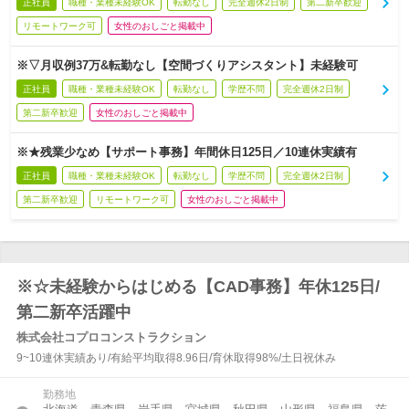
正社員
職種・業種未経験OK
転勤なし
完全週休2日制
第二新卒歓迎
リモートワーク可
女性のおしごと掲載中
※▽月収例37万&転勤なし【空間づくりアシスタント】未経験可
正社員
職種・業種未経験OK
転勤なし
学歴不問
完全週休2日制
第二新卒歓迎
女性のおしごと掲載中
※★残業少なめ【サポート事務】年間休日125日／10連休実績有
正社員
職種・業種未経験OK
転勤なし
学歴不問
完全週休2日制
第二新卒歓迎
リモートワーク可
女性のおしごと掲載中
※☆未経験からはじめる【CAD事務】年休125日/
第二新卒活躍中
株式会社コプロコンストラクション
9~10連休実績あり/有給平均取得8.96日/育休取得98%/土日祝休み
勤務地