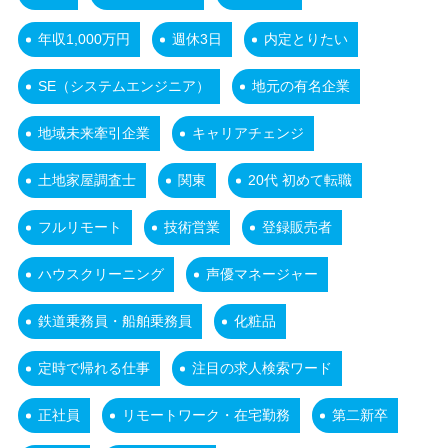
年収1,000万円
週休3日
内定とりたい
SE（システムエンジニア）
地元の有名企業
地域未来牽引企業
キャリアチェンジ
土地家屋調査士
関東
20代 初めて転職
フルリモート
技術営業
登録販売者
ハウスクリーニング
声優マネージャー
鉄道乗務員・船舶乗務員
化粧品
定時で帰れる仕事
注目の求人検索ワード
正社員
リモートワーク・在宅勤務
第二新卒