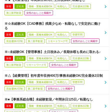
新着
正社員
職種・業種未経験OK
転勤なし
完全週休2日制
第二新卒歓迎
女性のおしごと掲載中
※☆未経験OK【CAD事務】残業少なめ・転勤なしで安定的に働け
る
新着
正社員
職種・業種未経験OK
転勤なし
学歴不問
完全週休2日制
第二新卒歓迎
リモートワーク可
女性のおしごと掲載中
※○未経験OK【管理事務】土日祝休み／長期休暇も長めに取れる♪
新着
正社員
職種・業種未経験OK
転勤なし
完全週休2日制
第二新卒歓迎
リモートワーク可
女性のおしごと掲載中
※△【経費管理】初年度年収例400万/事務未経験OK/完全週休2日制
新着
正社員
職種・業種未経験OK
転勤なし
学歴不問
完全週休2日制
第二新卒歓迎
女性のおしごと掲載中
※■【事務系総合職】未経験歓迎／年間休日125日／転勤なし
新着
正社員
職種・業種未経験OK
転勤なし
完全週休2日制