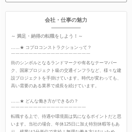
会社・仕事の魅力
～ 満足・納得の転職をしよう！～
……★ コプロコンストラクションって？
￣￣￣￣￣￣￣￣￣￣￣￣￣￣￣￣￣￣
街のシンボルとなるランドマークや有名なテーマパー
ク、国家プロジェクト級の交通インフラなど、様々な建
設プロジェクトを手掛けています。時代が変わっても、
高い需要のある業界で成長を続けています。
……★ どんな働き方ができるの？
￣￣￣￣￣￣￣￣￣￣￣￣￣￣￣￣￣
転職する上で、待遇や環境面は気になるポイントだと思
います。当社の場合、年休125日に加え特別休暇等もあ
り、残業は1分単位で支給！無理な働き方はないため、