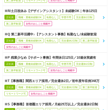
第二新卒歓迎
リモートワーク可
女性のおしごと掲載中
※R/土日祝休み【デザインアシスタント】未経験OK｜年休125日
正社員
職種・業種未経験OK
転勤なし
学歴不問
完全週休2日制
第二新卒歓迎
女性のおしごと掲載中
※Q 第二新卒活躍中♪【アシスタント事務】転勤なし/未経験歓迎
正社員
職種・業種未経験OK
転勤なし
完全週休2日制
第二新卒歓迎
女性のおしごと掲載中
※P 残業少なめ【サポート事務】年間休日125日／10連休実績有
正社員
職種・業種未経験OK
転勤なし
学歴不問
完全週休2日制
第二新卒歓迎
リモートワーク可
女性のおしごと掲載中
※T【事務職】関西エリア採用／完全週休2日／初年度年収例348万
正社員
職種・業種未経験OK
転勤なし
完全週休2日制
第二新卒歓迎
リモートワーク可
女性のおしごと掲載中
※S【事務職】首都圏エリア採用／月給29万以上／完全週休2日制