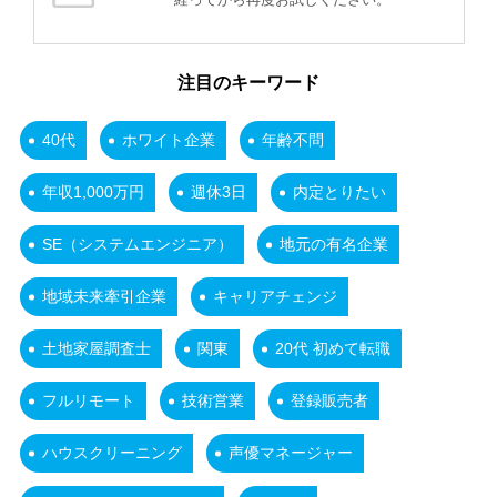
注目のキーワード
40代
ホワイト企業
年齢不問
年収1,000万円
週休3日
内定とりたい
SE（システムエンジニア）
地元の有名企業
地域未来牽引企業
キャリアチェンジ
土地家屋調査士
関東
20代 初めて転職
フルリモート
技術営業
登録販売者
ハウスクリーニング
声優マネージャー