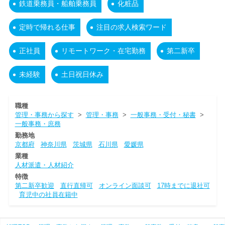
鉄道乗務員・船舶乗務員
化粧品
定時で帰れる仕事
注目の求人検索ワード
正社員
リモートワーク・在宅勤務
第二新卒
未経験
土日祝日休み
職種
管理・事務から探す
>
管理・事務
>
一般事務・受付・秘書
>
一般事務・庶務
勤務地
京都府
神奈川県
茨城県
石川県
愛媛県
業種
人材派遣・人材紹介
特徴
第二新卒歓迎
直行直帰可
オンライン面談可
17時までに退社可
育児中の社員在籍中