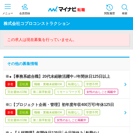
メニュー
会員登録
閲覧履歴
検索
株式会社コプロコンストラクション
この求人は現在募集を行っていません。
その他の募集情報
※●【事務系総合職】20代未経験活躍中♪/年間休日125日以上
新着
正社員
職種・業種未経験OK
転勤なし
学歴不問
完全週休2日制
第二新卒歓迎
リモートワーク可
女性のおしごと掲載中
※□【プロジェクト企画・管理】初年度年収400万可/年休125日
新着
正社員
職種・業種未経験OK
転勤なし
学歴不問
完全週休2日制
第二新卒歓迎
女性のおしごと掲載中
※▲【人材管理】年間休日125日│土日祝休み│転勤なし