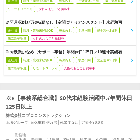
正社員
職種・業種未経験OK
転勤なし
完全週休2日制
第二新卒歓迎
リモートワーク可
女性のおしごと掲載中
※▽月収例37万&転勤なし【空間づくりアシスタント】未経験可
正社員
職種・業種未経験OK
転勤なし
学歴不問
完全週休2日制
第二新卒歓迎
女性のおしごと掲載中
※★残業少なめ【サポート事務】年間休日125日／10連休実績有
正社員
職種・業種未経験OK
転勤なし
学歴不問
完全週休2日制
第二新卒歓迎
リモートワーク可
女性のおしごと掲載中
※●【事務系総合職】20代未経験活躍中♪/年間休日
125日以上
株式会社コプロコンストラクション
上場グループ│育休取得率98％│残業少なめ│定着率86.6％
勤務地