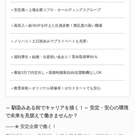
＜安定感＞上場企業コプロ・ホールディングスグループ
＜高収入＞給与UPを叶えた社員多数！満足度の高い職場
＜メリハリ＞土日祝休みでプライベートも充実♪
＜福利厚生＞結婚・出産祝い金あり！育休取得率98％
＜最短3日で内定出し＞面接時服装自由/志望動機なしOK
＜教育体制＞オリジナル研修有！ゼロスタートでも安心
～ 馴染みある街でキャリアを描く！～ 安定・安心の環境
で未来を見据えて働きませんか？
――★ 安定企業で働く！