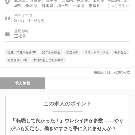
北海道、青森県、岩手県、宮城県、秋田県、山形県、福島県、茨
城県、栃木県、群馬県、埼玉県、千葉県、東京都、神奈川県、富
もっと見る
山県、石川県、福井県、新潟県、山梨県、長野県、岐阜県、静岡
初年度年収
県、愛知県、三重県、滋賀県、京都府、大阪府、兵庫県、奈良
300万～1200万円
県、和歌山県、鳥取県、島根県、岡山県、広島県、山口県、徳島
県、香川県、愛媛県、高知県、福岡県、佐賀県、長崎県、熊本
雇用形態
県、大分県、宮崎県、鹿児島県、沖縄県
正社員
職種・業種未経験OK
第二新卒歓迎
学歴不問
リモートワーク可
転勤なし
完全週休2日制
女性のおしごと掲載中
掲載終了日：2026/07/02
求人情報
この求人のポイント
『 転職して良かった！』ウレシイ声が多数 ――やり
がいも安定も、働きやすさも手に入れませんか？