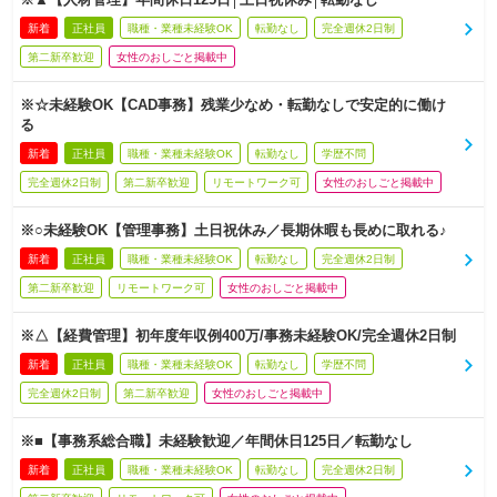
新着
正社員
職種・業種未経験OK
転勤なし
完全週休2日制
第二新卒歓迎
女性のおしごと掲載中
※☆未経験OK【CAD事務】残業少なめ・転勤なしで安定的に働け
る
新着
正社員
職種・業種未経験OK
転勤なし
学歴不問
完全週休2日制
第二新卒歓迎
リモートワーク可
女性のおしごと掲載中
※○未経験OK【管理事務】土日祝休み／長期休暇も長めに取れる♪
新着
正社員
職種・業種未経験OK
転勤なし
完全週休2日制
第二新卒歓迎
リモートワーク可
女性のおしごと掲載中
※△【経費管理】初年度年収例400万/事務未経験OK/完全週休2日制
新着
正社員
職種・業種未経験OK
転勤なし
学歴不問
完全週休2日制
第二新卒歓迎
女性のおしごと掲載中
※■【事務系総合職】未経験歓迎／年間休日125日／転勤なし
新着
正社員
職種・業種未経験OK
転勤なし
完全週休2日制