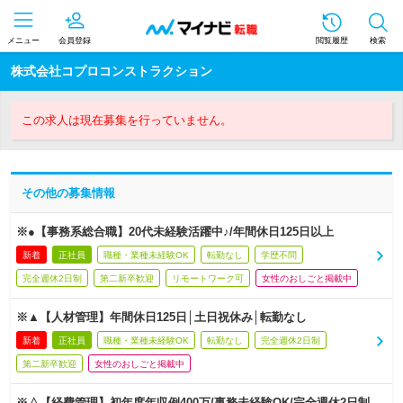
メニュー
会員登録
閲覧履歴
検索
株式会社コプロコンストラクション
この求人は現在募集を行っていません。
その他の募集情報
※●【事務系総合職】20代未経験活躍中♪/年間休日125日以上
新着
正社員
職種・業種未経験OK
転勤なし
学歴不問
完全週休2日制
第二新卒歓迎
リモートワーク可
女性のおしごと掲載中
※▲【人材管理】年間休日125日│土日祝休み│転勤なし
新着
正社員
職種・業種未経験OK
転勤なし
完全週休2日制
第二新卒歓迎
女性のおしごと掲載中
※△【経費管理】初年度年収例400万/事務未経験OK/完全週休2日制