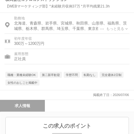
【WEBマーケティング部】*未経験月収例37万 *月平均残業21.3h
勤務地
北海道、青森県、岩手県、宮城県、秋田県、山形県、福島県、茨
城県、栃木県、群馬県、埼玉県、千葉県、東京都、神奈川県、富
もっと見る
山県、石川県、福井県、新潟県、山梨県、長野県、岐阜県、静岡
初年度年収
県、愛知県、三重県、滋賀県、京都府、大阪府、兵庫県、奈良
300万～1200万円
県、和歌山県、鳥取県、島根県、岡山県、広島県、山口県、徳島
県、香川県、愛媛県、高知県、福岡県、佐賀県、長崎県、熊本
雇用形態
県、大分県、宮崎県、鹿児島県、沖縄県
正社員
職種・業種未経験OK
第二新卒歓迎
学歴不問
転勤なし
完全週休2日制
女性のおしごと掲載中
掲載終了日：2026/07/06
求人情報
この求人のポイント