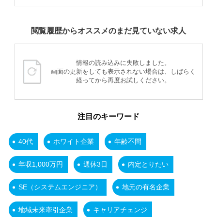
閲覧履歴からオススメのまだ見ていない求人
情報の読み込みに失敗しました。
画面の更新をしても表示されない場合は、しばらく
経ってから再度お試しください。
注目のキーワード
40代
ホワイト企業
年齢不問
年収1,000万円
週休3日
内定とりたい
SE（システムエンジニア）
地元の有名企業
地域未来牽引企業
キャリアチェンジ