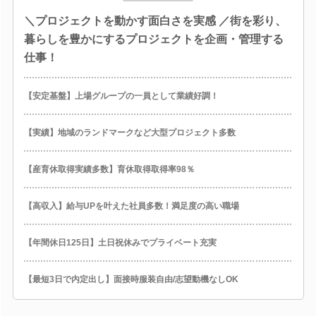
＼プロジェクトを動かす面白さを実感 ／街を彩り、
暮らしを豊かにするプロジェクトを企画・管理する
仕事！
【安定基盤】上場グループの一員として業績好調！
【実績】地域のランドマークなど大型プロジェクト多数
【産育休取得実績多数】育休取得取得率98％
【高収入】給与UPを叶えた社員多数！満足度の高い職場
【年間休日125日】土日祝休みでプライベート充実
【最短3日で内定出し】面接時服装自由/志望動機なしOK