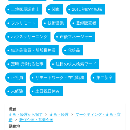
土地家屋調査士
関東
20代 初めて転職
フルリモート
技術営業
登録販売者
ハウスクリーニング
声優マネージャー
鉄道乗務員・船舶乗務員
化粧品
定時で帰れる仕事
注目の求人検索ワード
正社員
リモートワーク・在宅勤務
第二新卒
未経験
土日祝日休み
職種
企画・経営から探す
>
企画・経営
>
マーケティング・企画・宣
伝
>
販促企画・営業企画
勤務地