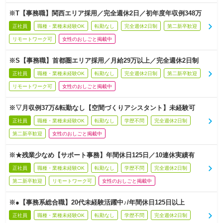
※T【事務職】関西エリア採用／完全週休2日／初年度年収例348万
正社員
職種・業種未経験OK
転勤なし
完全週休2日制
第二新卒歓迎
リモートワーク可
女性のおしごと掲載中
※S【事務職】首都圏エリア採用／月給29万以上／完全週休2日制
正社員
職種・業種未経験OK
転勤なし
完全週休2日制
第二新卒歓迎
リモートワーク可
女性のおしごと掲載中
※▽月収例37万&転勤なし【空間づくりアシスタント】未経験可
正社員
職種・業種未経験OK
転勤なし
学歴不問
完全週休2日制
第二新卒歓迎
女性のおしごと掲載中
※★残業少なめ【サポート事務】年間休日125日／10連休実績有
正社員
職種・業種未経験OK
転勤なし
学歴不問
完全週休2日制
第二新卒歓迎
リモートワーク可
女性のおしごと掲載中
※●【事務系総合職】20代未経験活躍中♪/年間休日125日以上
正社員
職種・業種未経験OK
転勤なし
学歴不問
完全週休2日制