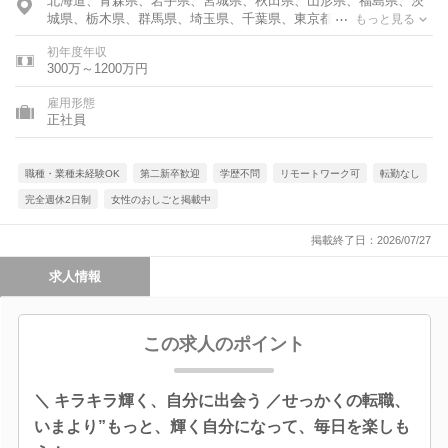
北海道、青森県、岩手県、宮城県、秋田県、山形県、福島県、茨
城県、栃木県、群馬県、埼玉県、千葉県、東京都、神奈川県、富
もっと見る
山県、石川県、福井県、新潟県、山梨県、長野県、岐阜県、静岡
初年度年収
県、愛知県、三重県、滋賀県、京都府、大阪府、兵庫県、奈良
300万～1200万円
県、和歌山県、鳥取県、島根県、岡山県、広島県、山口県、徳島
県、香川県、愛媛県、高知県、福岡県、佐賀県、長崎県、熊本
雇用形態
県、大分県、宮崎県、鹿児島県、沖縄県
正社員
職種・業種未経験OK
第二新卒歓迎
学歴不問
リモートワーク可
転勤なし
完全週休2日制
女性のおしごと掲載中
掲載終了日：2026/07/27
求人情報
この求人のポイント
＼ キラキラ輝く、自分に出会う ／せっかくの転職、
いまより”もっと、輝く自分になって、毎日を楽しも