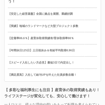
う！
【安定した経営基盤】全国に拠点を展開、業績好調
【実績】地域のランドマークなど大型プロジェクト多数
【定着率86.6％】産育休取得実績有/育休取得率98％
【年間休日125日】土日祝休み＆有給平均取得8.96日
【スピード入社したい方必見】最短3日で内定出し！
【満足度高】入社して給与UPを叶えた社員多数在籍！
【 多彩な福利厚生にも注目 】産育休の取得実績もあり！
ライフステージが変化しても、安心して働けます！
一人ひとり、様々な理由や想いをもって転職を考えられてい