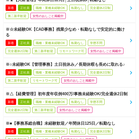
新着
正社員
職種・業種未経験OK
転勤なし
完全週休2日制
第二新卒歓迎
女性のおしごと掲載中
※☆未経験OK【CAD事務】残業少なめ・転勤なしで安定的に働け
る
新着
正社員
職種・業種未経験OK
転勤なし
学歴不問
完全週休2日制
第二新卒歓迎
リモートワーク可
女性のおしごと掲載中
※○未経験OK【管理事務】土日祝休み／長期休暇も長めに取れる♪
新着
正社員
職種・業種未経験OK
転勤なし
完全週休2日制
第二新卒歓迎
リモートワーク可
女性のおしごと掲載中
※△【経費管理】初年度年収例400万/事務未経験OK/完全週休2日制
新着
正社員
職種・業種未経験OK
転勤なし
学歴不問
完全週休2日制
第二新卒歓迎
女性のおしごと掲載中
※■【事務系総合職】未経験歓迎／年間休日125日／転勤なし
新着
正社員
職種・業種未経験OK
転勤なし
完全週休2日制