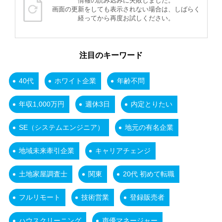
情報の読み込みに失敗しました。
画面の更新をしても表示されない場合は、しばらく
経ってから再度お試しください。
注目のキーワード
40代
ホワイト企業
年齢不問
年収1,000万円
週休3日
内定とりたい
SE（システムエンジニア）
地元の有名企業
地域未来牽引企業
キャリアチェンジ
土地家屋調査士
関東
20代 初めて転職
フルリモート
技術営業
登録販売者
ハウスクリーニング
声優マネージャー