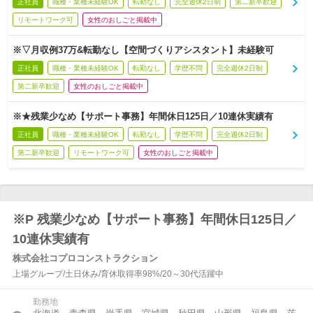
正社員
職種・業種未経験OK
転勤なし
完全週休2日制
第二新卒歓迎
リモートワーク可
女性のおしごと掲載中
※▽月収例37万&転勤なし【空間づくりアシスタント】未経験可
正社員
職種・業種未経験OK
転勤なし
学歴不問
完全週休2日制
第二新卒歓迎
女性のおしごと掲載中
※★残業少なめ【サポート事務】年間休日125日／10連休実績有
正社員
職種・業種未経験OK
転勤なし
学歴不問
完全週休2日制
第二新卒歓迎
リモートワーク可
女性のおしごと掲載中
※P 残業少なめ【サポート事務】年間休日125日／
10連休実績有
株式会社コプロコンストラクション
上場グループ/土日休み/育休取得率98%/20～30代活躍中
勤務地