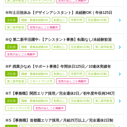
第二新卒歓迎
リモートワーク可
女性のおしごと掲載中
※R/土日祝休み【デザインアシスタント】未経験OK｜年休125日
正社員
職種・業種未経験OK
転勤なし
学歴不問
完全週休2日制
第二新卒歓迎
女性のおしごと掲載中
※Q 第二新卒活躍中♪【アシスタント事務】転勤なし/未経験歓迎
正社員
職種・業種未経験OK
転勤なし
完全週休2日制
第二新卒歓迎
女性のおしごと掲載中
※P 残業少なめ【サポート事務】年間休日125日／10連休実績有
正社員
職種・業種未経験OK
転勤なし
学歴不問
完全週休2日制
第二新卒歓迎
リモートワーク可
女性のおしごと掲載中
※T【事務職】関西エリア採用／完全週休2日／初年度年収例348万
正社員
職種・業種未経験OK
転勤なし
完全週休2日制
第二新卒歓迎
リモートワーク可
女性のおしごと掲載中
※S【事務職】首都圏エリア採用／月給29万以上／完全週休2日制