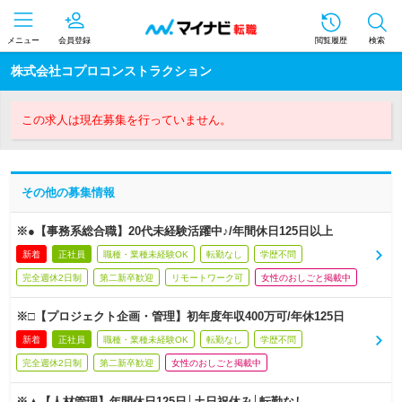
メニュー
会員登録
閲覧履歴
検索
株式会社コプロコンストラクション
この求人は現在募集を行っていません。
その他の募集情報
※●【事務系総合職】20代未経験活躍中♪/年間休日125日以上
新着
正社員
職種・業種未経験OK
転勤なし
学歴不問
完全週休2日制
第二新卒歓迎
リモートワーク可
女性のおしごと掲載中
※□【プロジェクト企画・管理】初年度年収400万可/年休125日
新着
正社員
職種・業種未経験OK
転勤なし
学歴不問
完全週休2日制
第二新卒歓迎
女性のおしごと掲載中
※▲【人材管理】年間休日125日│土日祝休み│転勤なし