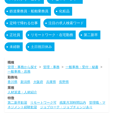
鉄道乗務員・船舶乗務員
化粧品
定時で帰れる仕事
注目の求人検索ワード
正社員
リモートワーク・在宅勤務
第二新卒
未経験
土日祝日休み
職種
管理・事務から探す
>
管理・事務
>
一般事務・受付・秘書
>
一般事務・庶務
勤務地
香川県
新潟県
大阪府
兵庫県
長野県
業種
人材派遣・人材紹介
特徴
第二新卒歓迎
リモートワーク可
残業月30時間以内
管理職・マ
ネジメント経験歓迎
ジョブローテ・ジョブチェンジあり