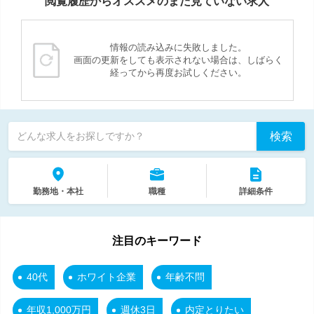
閲覧履歴からオススメのまだ見ていない求人
情報の読み込みに失敗しました。
画面の更新をしても表示されない場合は、しばらく
経ってから再度お試しください。
検索
どんな求人をお探しですか？
勤務地・本社
職種
詳細条件
注目のキーワード
40代
ホワイト企業
年齢不問
年収1,000万円
週休3日
内定とりたい