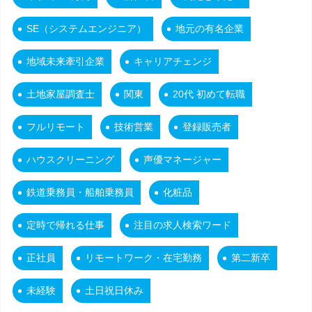
SE（システムエンジニア）
地元の有名企業
地域未来牽引企業
キャリアチェンジ
土地家屋調査士
関東
20代 初めて転職
フルリモート
技術営業
登録販売者
ハウスクリーニング
声優マネージャー
鉄道乗務員・船舶乗務員
化粧品
定時で帰れる仕事
注目の求人検索ワード
正社員
リモートワーク・在宅勤務
第二新卒
未経験
土日祝日休み