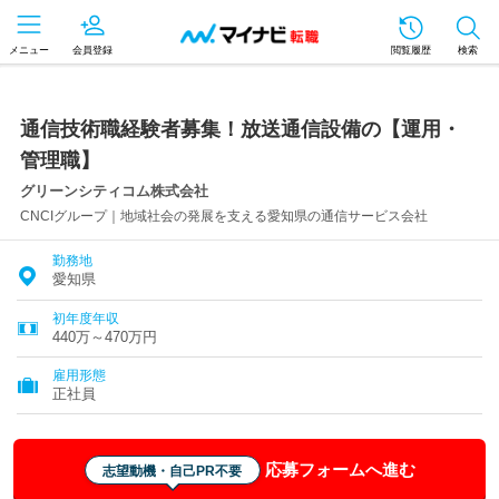
メニュー
会員登録
閲覧履歴
検索
通信技術職経験者募集！放送通信設備の【運用・
管理職】
グリーンシティコム株式会社
CNCIグループ｜地域社会の発展を支える愛知県の通信サービス会社
勤務地
愛知県
初年度年収
440万～470万円
雇用形態
正社員
応募フォームへ進む
志望動機・自己PR不要