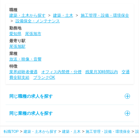
職種
建築・土木から探す
>
建築・土木
>
施工管理・設備・環境保全
>
設備保全・メンテナンス
勤務地
愛知県
尾張旭市
最寄り駅
尾張旭駅
業種
放送・映像・音響
特徴
業界経験者優遇
オフィス内禁煙・分煙
残業月30時間以内
交通
費全額支給
ブランクOK
同じ職種の求人を探す
同じ業種の求人を探す
転職TOP
建築・土木から探す
建築・土木
施工管理・設備・環境保全
設