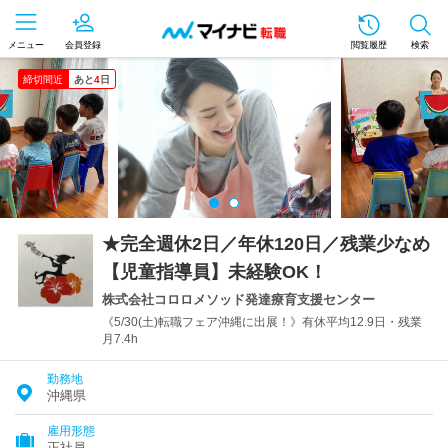
メニュー
会員登録
閲覧履歴
検索
締切間近
あと
4
日
★完全週休2日／年休120日／残業少なめ
【児童指導員】未経験OK！
株式会社コロロメソッド発達療育支援センター
《5/30(土)転職フェア沖縄に出展！》有休平均12.9日・残業
月7.4h
勤務地
沖縄県
雇用形態
正社員