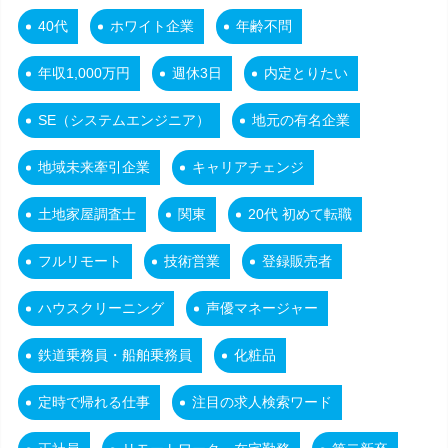
40代
ホワイト企業
年齢不問
年収1,000万円
週休3日
内定とりたい
SE（システムエンジニア）
地元の有名企業
地域未来牽引企業
キャリアチェンジ
土地家屋調査士
関東
20代 初めて転職
フルリモート
技術営業
登録販売者
ハウスクリーニング
声優マネージャー
鉄道乗務員・船舶乗務員
化粧品
定時で帰れる仕事
注目の求人検索ワード