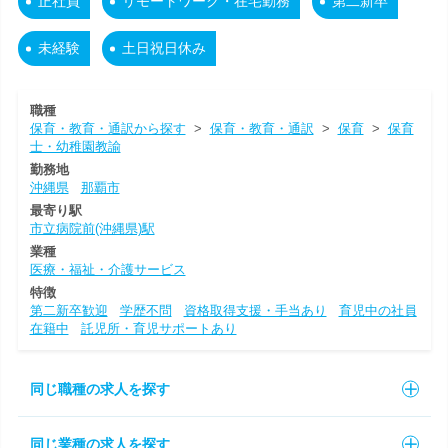
正社員
リモートワーク・在宅勤務
第二新卒
未経験
土日祝日休み
職種
保育・教育・通訳から探す
>
保育・教育・通訳
>
保育
>
保育
士・幼稚園教諭
勤務地
沖縄県
那覇市
最寄り駅
市立病院前(沖縄県)駅
業種
医療・福祉・介護サービス
特徴
第二新卒歓迎
学歴不問
資格取得支援・手当あり
育児中の社員
在籍中
託児所・育児サポートあり
同じ職種の求人を探す
同じ業種の求人を探す