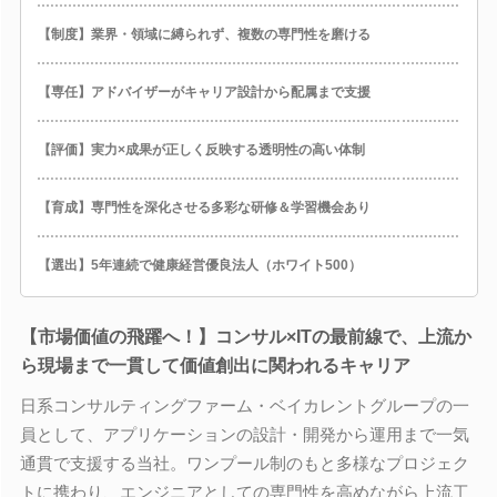
【制度】業界・領域に縛られず、複数の専門性を磨ける
【専任】アドバイザーがキャリア設計から配属まで支援
【評価】実力×成果が正しく反映する透明性の高い体制
【育成】専門性を深化させる多彩な研修＆学習機会あり
【選出】5年連続で健康経営優良法人（ホワイト500）
【市場価値の飛躍へ！】コンサル×ITの最前線で、上流か
ら現場まで一貫して価値創出に関われるキャリア
日系コンサルティングファーム・ベイカレントグループの一
員として、アプリケーションの設計・開発から運用まで一気
通貫で支援する当社。ワンプール制のもと多様なプロジェク
トに携わり、エンジニアとしての専門性を高めながら上流工