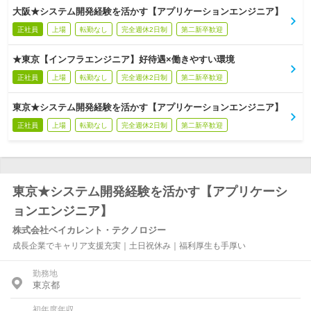
大阪★システム開発経験を活かす【アプリケーションエンジニア】
正社員
上場
転勤なし
完全週休2日制
第二新卒歓迎
★東京【インフラエンジニア】好待遇×働きやすい環境
正社員
上場
転勤なし
完全週休2日制
第二新卒歓迎
東京★システム開発経験を活かす【アプリケーションエンジニア】
正社員
上場
転勤なし
完全週休2日制
第二新卒歓迎
東京★システム開発経験を活かす【アプリケーシ
ョンエンジニア】
株式会社ベイカレント・テクノロジー
成長企業でキャリア支援充実｜土日祝休み｜福利厚生も手厚い
勤務地
東京都
初年度年収