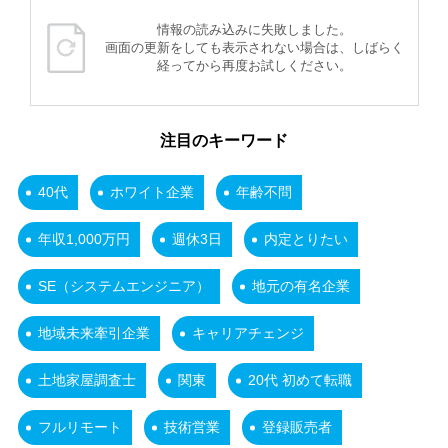
情報の読み込みに失敗しました。
画面の更新をしても表示されない場合は、しばらく
経ってから再度お試しください。
注目のキーワード
40代
ホワイト企業
年齢不問
年収1,000万円
週休3日
内定とりたい
SE（システムエンジニア）
地元の有名企業
地域未来牽引企業
キャリアチェンジ
土地家屋調査士
関東
20代 初めて転職
フルリモート
技術営業
登録販売者