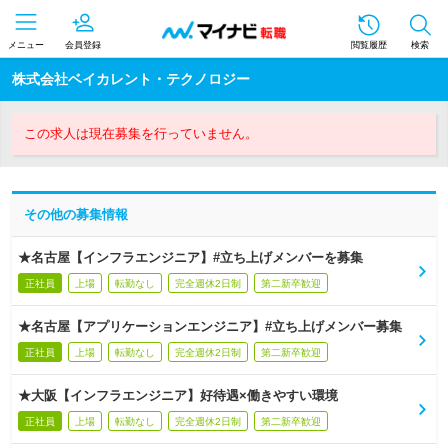
メニュー
会員登録
閲覧履歴
検索
株式会社ベイカレント・テクノロジー
この求人は現在募集を行っていません。
その他の募集情報
★名古屋【インフラエンジニア】#立ち上げメンバーを募集
正社員
上場
転勤なし
完全週休2日制
第二新卒歓迎
★名古屋【アプリケーションエンジニア】#立ち上げメンバー募集
正社員
上場
転勤なし
完全週休2日制
第二新卒歓迎
★大阪【インフラエンジニア】好待遇×働きやすい環境
正社員
上場
転勤なし
完全週休2日制
第二新卒歓迎