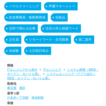
ハウスクリーニング
声優マネージャー
鉄道乗務員・船舶乗務員
化粧品
定時で帰れる仕事
注目の求人検索ワード
正社員
リモートワーク・在宅勤務
第二新卒
未経験
土日祝日休み
職種
ITエンジニアから探す
>
ITエンジニア
>
システム開発（WEB・
オープン・モバイル系）
>
システムエンジニア（アプリ設計／
WEB・オープン・モバイル系）
勤務地
東京都
港区
最寄り駅
六本木一丁目駅
神谷町駅
業種