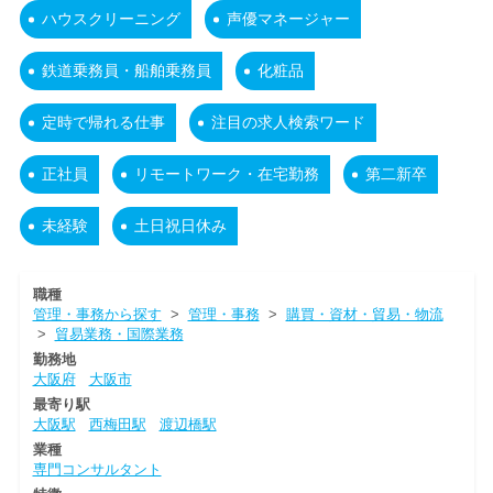
ハウスクリーニング
声優マネージャー
鉄道乗務員・船舶乗務員
化粧品
定時で帰れる仕事
注目の求人検索ワード
正社員
リモートワーク・在宅勤務
第二新卒
未経験
土日祝日休み
職種
管理・事務から探す
>
管理・事務
>
購買・資材・貿易・物流
>
貿易業務・国際業務
勤務地
大阪府
大阪市
最寄り駅
大阪駅
西梅田駅
渡辺橋駅
業種
専門コンサルタント