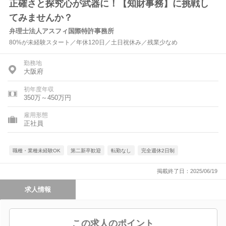
正確さと探究心が武器に！【知財事務】に挑戦し
てみませんか？
弁理士法人アスフィ国際特許事務所
80%が未経験スタート／年休120日／土日祝休み／残業少なめ
勤務地
大阪府
初年度年収
350万～450万円
雇用形態
正社員
職種・業種未経験OK
第二新卒歓迎
転勤なし
完全週休2日制
掲載終了日：2025/06/19
求人情報
この求人のポイント