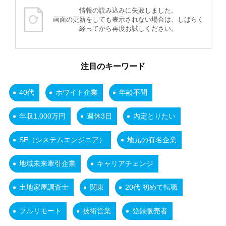
情報の読み込みに失敗しました。
画面の更新をしても表示されない場合は、しばらく
経ってから再度お試しください。
注目のキーワード
40代
ホワイト企業
年齢不問
年収1,000万円
週休3日
内定とりたい
SE（システムエンジニア）
地元の有名企業
地域未来牽引企業
キャリアチェンジ
土地家屋調査士
関東
20代 初めて転職
フルリモート
技術営業
登録販売者