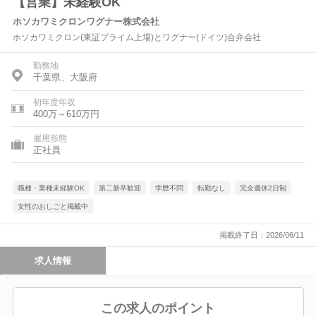
【営業】未経験OK
ホソカワミクロンワグナー株式会社
ホソカワミクロン(東証プライム上場)とワグナー(ドイツ)合弁会社
勤務地
千葉県、大阪府
初年度年収
400万～610万円
雇用形態
正社員
職種・業種未経験OK
第二新卒歓迎
学歴不問
転勤なし
完全週休2日制
女性のおしごと掲載中
掲載終了日：2026/06/11
求人情報
この求人のポイント