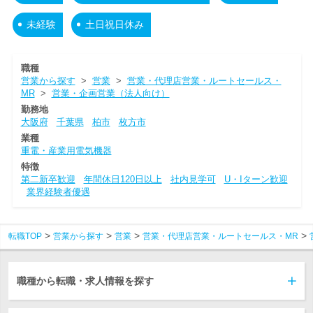
未経験
土日祝日休み
職種
営業から探す
>
営業
>
営業・代理店営業・ルートセールス・
MR
>
営業・企画営業（法人向け）
勤務地
大阪府
千葉県
柏市
枚方市
業種
重電・産業用電気機器
特徴
第二新卒歓迎
年間休日120日以上
社内見学可
U・Iターン歓迎
業界経験者優遇
転職TOP
営業から探す
営業
営業・代理店営業・ルートセールス・MR
職種から転職・求人情報を探す