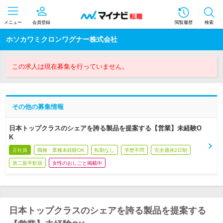
メニュー
会員登録
閲覧履歴
検索
ホソカワミクロンワグナー株式会社
この求人は現在募集を行っていません。
その他の募集情報
日本トップクラスのシェアを誇る製品を提案する【営業】未経験O
K
正社員
職種・業種未経験OK
転勤なし
学歴不問
完全週休2日制
第二新卒歓迎
女性のおしごと掲載中
日本トップクラスのシェアを誇る製品を提案する