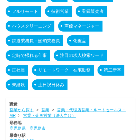
フルリモート
技術営業
登録販売者
ハウスクリーニング
声優マネージャー
鉄道乗務員・船舶乗務員
化粧品
定時で帰れる仕事
注目の求人検索ワード
正社員
リモートワーク・在宅勤務
第二新卒
未経験
土日祝日休み
職種
営業から探す
>
営業
>
営業・代理店営業・ルートセールス・
MR
>
営業・企画営業（法人向け）
勤務地
鹿児島県
鹿児島市
最寄り駅