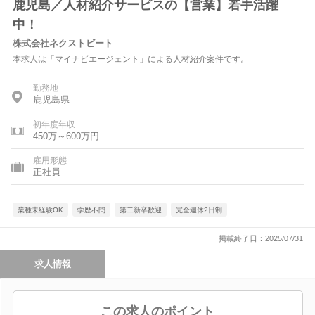
鹿児島／人材紹介サービスの【営業】若手活躍
中！
株式会社ネクストビート
本求人は「マイナビエージェント」による人材紹介案件です。
勤務地
鹿児島県
初年度年収
450万～600万円
雇用形態
正社員
業種未経験OK
学歴不問
第二新卒歓迎
完全週休2日制
掲載終了日：2025/07/31
求人情報
この求人のポイント