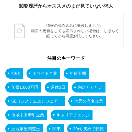
閲覧履歴からオススメのまだ見ていない求人
情報の読み込みに失敗しました。
画面の更新をしても表示されない場合は、しばらく
経ってから再度お試しください。
注目のキーワード
40代
ホワイト企業
年齢不問
年収1,000万円
週休3日
内定とりたい
SE（システムエンジニア）
地元の有名企業
地域未来牽引企業
キャリアチェンジ
土地家屋調査士
関東
20代 初めて転職