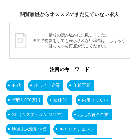
閲覧履歴からオススメのまだ見ていない求人
情報の読み込みに失敗しました。
画面の更新をしても表示されない場合は、しばらく
経ってから再度お試しください。
注目のキーワード
40代
ホワイト企業
年齢不問
年収1,000万円
週休3日
内定とりたい
SE（システムエンジニア）
地元の有名企業
地域未来牽引企業
キャリアチェンジ