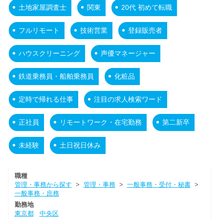
土地家屋調査士
関東
20代 初めて転職
フルリモート
技術営業
登録販売者
ハウスクリーニング
声優マネージャー
鉄道乗務員・船舶乗務員
化粧品
定時で帰れる仕事
注目の求人検索ワード
正社員
リモートワーク・在宅勤務
第二新卒
未経験
土日祝日休み
職種
管理・事務から探す
>
管理・事務
>
一般事務・受付・秘書
>
一般事務・庶務
勤務地
東京都
中央区