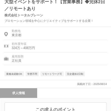
大型イベントをサポート！【営業事務】◆完休2日
／リモートあり
株式会社トータルブレーン
プロモーション領域を中心にクリエイティブをサポートする企業！
勤務地
東京都
初年度年収
324万～408万円
雇用形態
正社員
業種未経験OK
学歴不問
リモートワーク可
完全週休2日制
掲載終了日：2025/08/14
求人情報
この求人のポイント