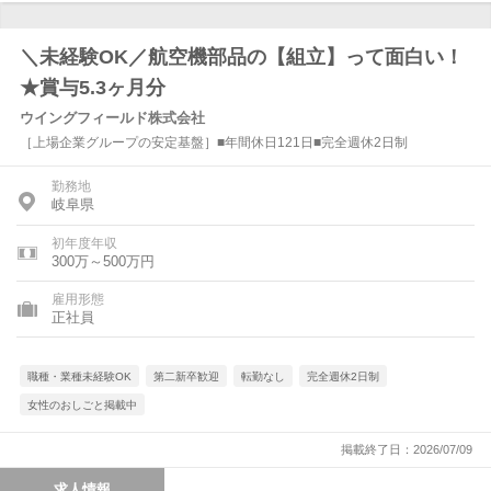
＼未経験OK／航空機部品の【組立】って面白い！
★賞与5.3ヶ月分
ウイングフィールド株式会社
［上場企業グループの安定基盤］■年間休日121日■完全週休2日制
勤務地
岐阜県
初年度年収
300万～500万円
雇用形態
正社員
職種・業種未経験OK
第二新卒歓迎
転勤なし
完全週休2日制
女性のおしごと掲載中
掲載終了日：2026/07/09
求人情報