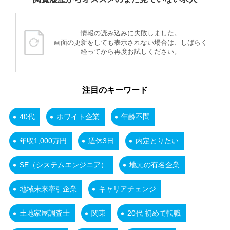
情報の読み込みに失敗しました。
画面の更新をしても表示されない場合は、しばらく
経ってから再度お試しください。
注目のキーワード
40代
ホワイト企業
年齢不問
年収1,000万円
週休3日
内定とりたい
SE（システムエンジニア）
地元の有名企業
地域未来牽引企業
キャリアチェンジ
土地家屋調査士
関東
20代 初めて転職