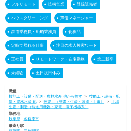
フルリモート
技術営業
登録販売者
ハウスクリーニング
声優マネージャー
鉄道乗務員・船舶乗務員
化粧品
定時で帰れる仕事
注目の求人検索ワード
正社員
リモートワーク・在宅勤務
第二新卒
未経験
土日祝日休み
職種
技能工・設備・配送・農林水産 他から探す
>
技能工・設備・配
送・農林水産 他
>
技能工（整備・生産・製造・工事）
>
工場
生産・製造（輸送用機器・家電・電子機器系）
勤務地
岐阜県
各務原市
最寄り駅
蘇原駅
三柿野駅