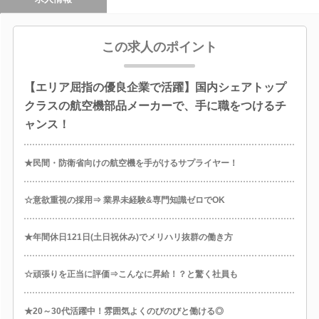
この求人のポイント
【エリア屈指の優良企業で活躍】国内シェアトップ
クラスの航空機部品メーカーで、手に職をつけるチ
ャンス！
★民間・防衛省向けの航空機を手がけるサプライヤー！
☆意欲重視の採用⇒ 業界未経験&専門知識ゼロでOK
★年間休日121日(土日祝休み)でメリハリ抜群の働き方
☆頑張りを正当に評価⇒こんなに昇給！？と驚く社員も
★20～30代活躍中！雰囲気よくのびのびと働ける◎