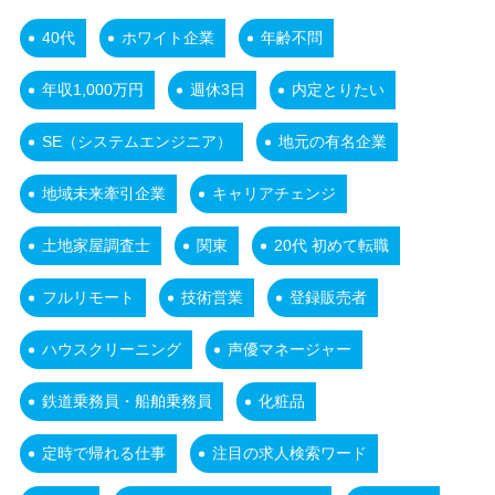
40代
ホワイト企業
年齢不問
年収1,000万円
週休3日
内定とりたい
SE（システムエンジニア）
地元の有名企業
地域未来牽引企業
キャリアチェンジ
土地家屋調査士
関東
20代 初めて転職
フルリモート
技術営業
登録販売者
ハウスクリーニング
声優マネージャー
鉄道乗務員・船舶乗務員
化粧品
定時で帰れる仕事
注目の求人検索ワード