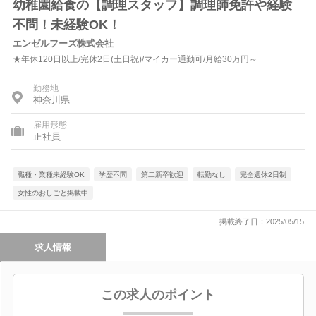
幼稚園給食の【調理スタッフ】調理師免許や経験
不問！未経験OK！
エンゼルフーズ株式会社
★年休120日以上/完休2日(土日祝)/マイカー通勤可/月給30万円～
勤務地
神奈川県
雇用形態
正社員
職種・業種未経験OK
学歴不問
第二新卒歓迎
転勤なし
完全週休2日制
女性のおしごと掲載中
掲載終了日：2025/05/15
求人情報
この求人のポイント