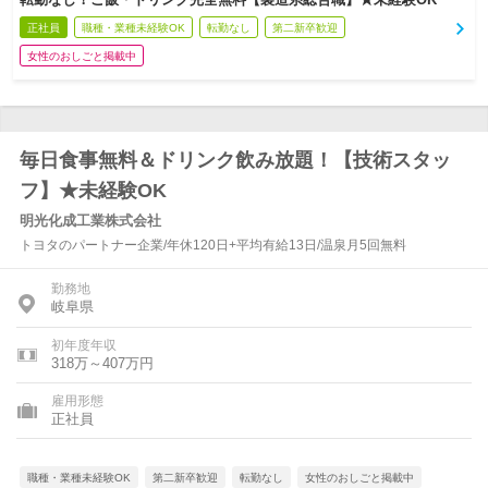
正社員
職種・業種未経験OK
転勤なし
第二新卒歓迎
女性のおしごと掲載中
毎日食事無料＆ドリンク飲み放題！【技術スタッ
フ】★未経験OK
明光化成工業株式会社
トヨタのパートナー企業/年休120日+平均有給13日/温泉月5回無料
勤務地
岐阜県
初年度年収
318万～407万円
雇用形態
正社員
職種・業種未経験OK
第二新卒歓迎
転勤なし
女性のおしごと掲載中