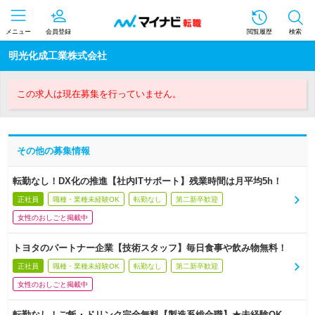
メニュー
会員登録
閲覧履歴
検索
明光化成工業株式会社
この求人は現在募集を行っていません。
その他の募集情報
転勤なし！DX化の推進【社内ITサポート】残業時間は月平均5h！
正社員
職種・業種未経験OK
転勤なし
第二新卒歓迎
女性のおしごと掲載中
トヨタのパートナー企業【技術スタッフ】毎日食事や飲み物無料！
正社員
職種・業種未経験OK
転勤なし
第二新卒歓迎
女性のおしごと掲載中
転勤なし！ご飯・ドリンク完全無料【製造系総合職】★未経験OK