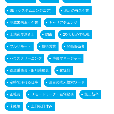
SE（システムエンジニア）
地元の有名企業
地域未来牽引企業
キャリアチェンジ
土地家屋調査士
関東
20代 初めて転職
フルリモート
技術営業
登録販売者
ハウスクリーニング
声優マネージャー
鉄道乗務員・船舶乗務員
化粧品
定時で帰れる仕事
注目の求人検索ワード
正社員
リモートワーク・在宅勤務
第二新卒
未経験
土日祝日休み