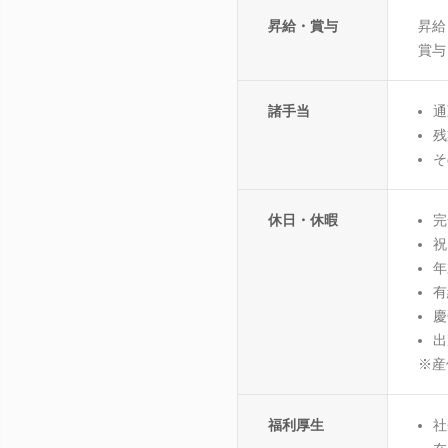
昇給・賞与
昇給
賞与
諸手当
通
残
そ
休日・休暇
完
祝
年
有
慶
出
※産
福利厚生
社