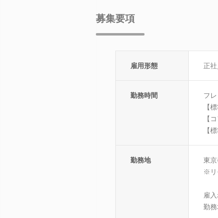
募集要項
雇用形態
正社
勤務時間
フレ
【標
【コ
【標
勤務地
東京
※リ
雇入
勤務