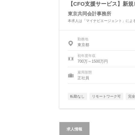
【CFO支援サービス】新
東京共同会計事務所
本求人は「マイナビエージェント」によ
勤務地
東京都
初年度年収
700万～1500万円
雇用形態
正社員
転勤なし
リモートワーク可
完全
求人情報