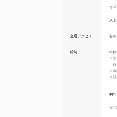
マイ
東京
交通アクセス
各線
給与
年俸
※固
超
※年
※試
初年
70