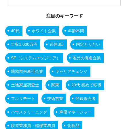
注目のキーワード
40代
ホワイト企業
年齢不問
年収1,000万円
週休3日
内定とりたい
SE（システムエンジニア）
地元の有名企業
地域未来牽引企業
キャリアチェンジ
土地家屋調査士
関東
20代 初めて転職
フルリモート
技術営業
登録販売者
ハウスクリーニング
声優マネージャー
鉄道乗務員・船舶乗務員
化粧品