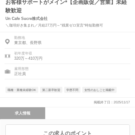
お客様サポートがメイン*【企画販促／営業】未経
験歓迎
Un Cafe Sucre株式会社
＼珈琲好き集まれ／月給27万円～*残業ゼロ宣言*時短勤務可
勤務地
東京都、長野県
初年度年収
320万～410万円
雇用形態
正社員
職種・業種未経験OK
第二新卒歓迎
学歴不問
女性のおしごと掲載中
掲載終了日：2025/11/17
求人情報
この求人のポイント