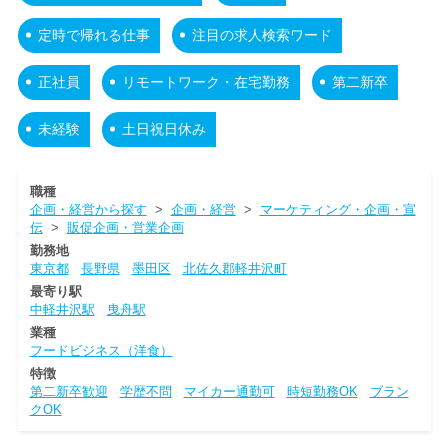
定時で帰れる仕事
注目の求人検索ワード
正社員
リモートワーク・在宅勤務
第二新卒
未経験
土日祝日休み
職種
企画・経営から探す
>
企画・経営
>
マーケティング・企画・宣
伝
>
販促企画・営業企画
勤務地
東京都
長野県
墨田区
北佐久郡軽井沢町
最寄り駅
中軽井沢駅
曳舟駅
業種
フードビジネス（洋食）
特徴
第二新卒歓迎
学歴不問
マイカー通勤可
時短勤務OK
ブラン
クOK