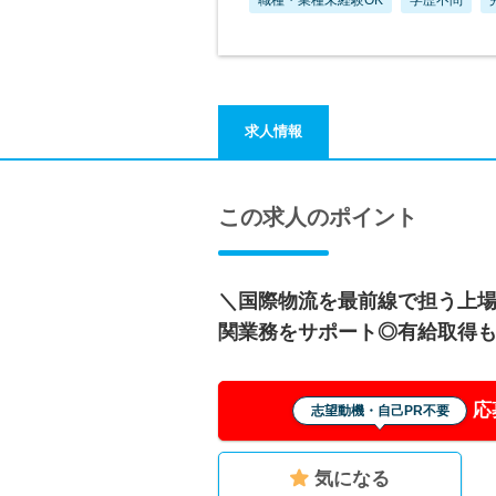
求人情報
この求人のポイント
＼国際物流を最前線で担う上
関業務をサポート◎有給取得も
応
志望動機・自己PR不要
気になる