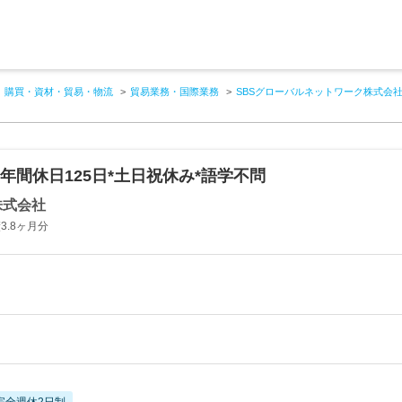
購買・資材・貿易・物流
貿易業務・国際業務
SBSグローバルネットワーク株式会
年間休日125日*土日祝休み*語学不問
株式会社
.8ヶ月分
完全週休2日制