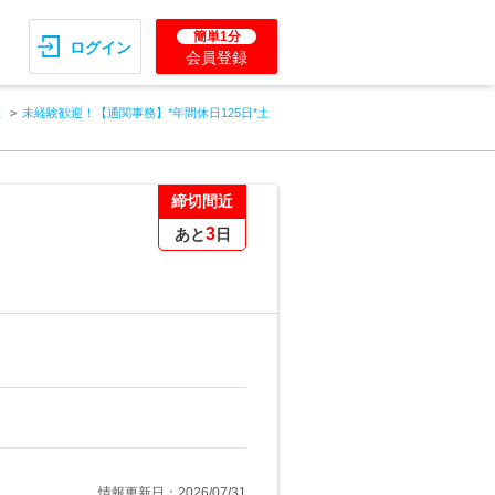
簡単1分
ログイン
会員登録
社
未経験歓迎！【通関事務】*年間休日125日*土
締切間近
3
あと
日
情報更新日：2026/07/31