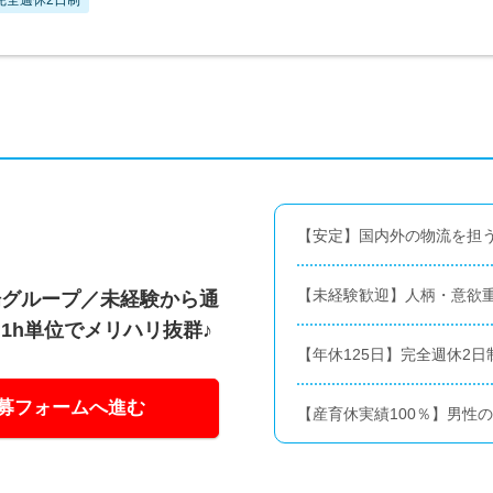
【安定】国内外の物流を担
【未経験歓迎】人柄・意欲
場グループ／未経験から通
1h単位でメリハリ抜群♪
【年休125日】完全週休2日
募フォームへ進む
【産育休実績100％】男性