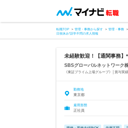
転職TOP
管理・事務から探す
管理・事務
日祝休み*語学不問の求人情報
未経験歓迎！【通関事務】*
SBSグローバルネットワーク
《東証プライム上場グループ》│賞与実績3
勤務地
東京都
雇用形態
正社員
職種・業種未経験OK
学歴不問