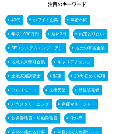
注目のキーワード
40代
ホワイト企業
年齢不問
年収1,000万円
週休3日
内定とりたい
SE（システムエンジニア）
地元の有名企業
地域未来牽引企業
キャリアチェンジ
土地家屋調査士
関東
20代 初めて転職
フルリモート
技術営業
登録販売者
ハウスクリーニング
声優マネージャー
鉄道乗務員・船舶乗務員
化粧品
定時で帰れる仕事
注目の求人検索ワード