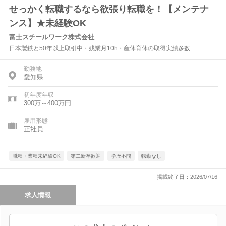
せっかく転職するなら欲張り転職を！【メンテナ
ンス】★未経験OK
富士スチールワーク株式会社
日本製鉄と50年以上取引中・残業月10h・産休育休の取得実績多数
勤務地
愛知県
初年度年収
300万～400万円
雇用形態
正社員
職種・業種未経験OK
第二新卒歓迎
学歴不問
転勤なし
掲載終了日：2026/07/16
求人情報