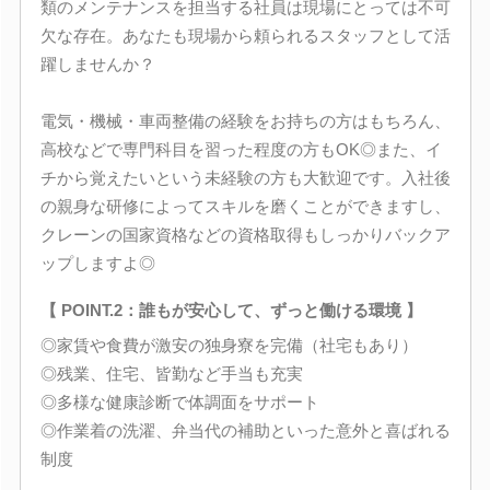
類のメンテナンスを担当する社員は現場にとっては不可
欠な存在。あなたも現場から頼られるスタッフとして活
躍しませんか？
電気・機械・車両整備の経験をお持ちの方はもちろん、
高校などで専門科目を習った程度の方もOK◎また、イ
チから覚えたいという未経験の方も大歓迎です。入社後
の親身な研修によってスキルを磨くことができますし、
クレーンの国家資格などの資格取得もしっかりバックア
ップしますよ◎
【 POINT.2：誰もが安心して、ずっと働ける環境 】
◎家賃や食費が激安の独身寮を完備（社宅もあり）
◎残業、住宅、皆勤など手当も充実
◎多様な健康診断で体調面をサポート
◎作業着の洗濯、弁当代の補助といった意外と喜ばれる
制度