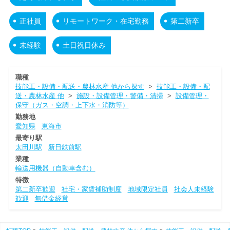
正社員
リモートワーク・在宅勤務
第二新卒
未経験
土日祝日休み
職種
技能工・設備・配送・農林水産 他から探す
>
技能工・設備・配
送・農林水産 他
>
施設・設備管理・警備・清掃
>
設備管理・
保守（ガス・空調・上下水・消防等）
勤務地
愛知県
東海市
最寄り駅
太田川駅
新日鉄前駅
業種
輸送用機器（自動車含む）
特徴
第二新卒歓迎
社宅・家賃補助制度
地域限定社員
社会人未経験
歓迎
無借金経営