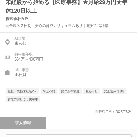
未経験から始める【医療事務】★月給29万円★年
休120日以上
株式会社MIS
完全週休２日制｜安心の育成カリキュラムあり｜充実の福利厚生
勤務地
東京都
初年度年収
364万～400万円
雇用形態
正社員
職種・業種未経験OK
学歴不問
第二新卒歓迎
転勤なし
完全週休2日制
女性のおしごと掲載中
掲載終了日：2025/07/24
求人情報