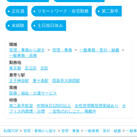
正社員
リモートワーク・在宅勤務
第二新卒
未経験
土日祝日休み
職種
管理・事務から探す
>
管理・事務
>
一般事務・受付・秘書
>
一般事務・庶務
勤務地
東京都
足立区
北区
最寄り駅
王子神谷駅
東十条駅
西新井大師西駅
業種
医療・福祉・介護サービス
特徴
第二新卒歓迎
年間休日120日以上
女性管理職登用実績あり
オ
フィス内禁煙・分煙
「女性のおしごと」掲載中
転職TOP
管理・事務から探す
管理・事務
一般事務・受付・秘書
一般事