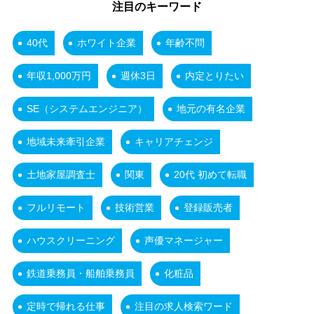
注目のキーワード
40代
ホワイト企業
年齢不問
年収1,000万円
週休3日
内定とりたい
SE（システムエンジニア）
地元の有名企業
地域未来牽引企業
キャリアチェンジ
土地家屋調査士
関東
20代 初めて転職
フルリモート
技術営業
登録販売者
ハウスクリーニング
声優マネージャー
鉄道乗務員・船舶乗務員
化粧品
定時で帰れる仕事
注目の求人検索ワード