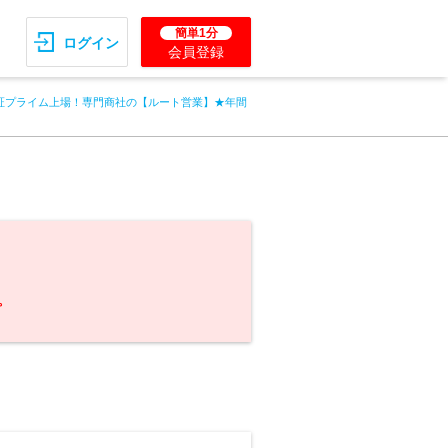
簡単1分
ログイン
会員登録
証プライム上場！専門商社の【ルート営業】★年間
。