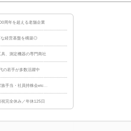
00周年を超える老舗企業
盤石な経営基盤を構築◎
工具、測定機器の専門商社
0代の若手が多数活躍中
族手当・社員持株会etc…
祝完全休み／年休125日