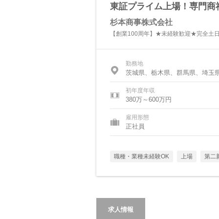
東証プライム上場！専門商
杉本商事株式会社
【創業100周年】★未経験歓迎★完全土
勤務地
茨城県、栃木県、群馬県、埼玉
初年度年収
380万～600万円
雇用形態
正社員
職種・業種未経験OK
上場
第二
求人情報