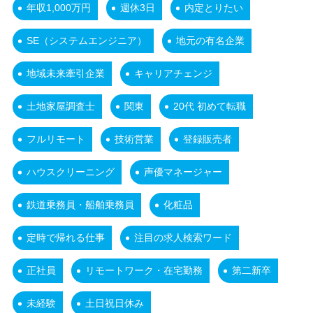
年収1,000万円
週休3日
内定とりたい
SE（システムエンジニア）
地元の有名企業
地域未来牽引企業
キャリアチェンジ
土地家屋調査士
関東
20代 初めて転職
フルリモート
技術営業
登録販売者
ハウスクリーニング
声優マネージャー
鉄道乗務員・船舶乗務員
化粧品
定時で帰れる仕事
注目の求人検索ワード
正社員
リモートワーク・在宅勤務
第二新卒
未経験
土日祝日休み