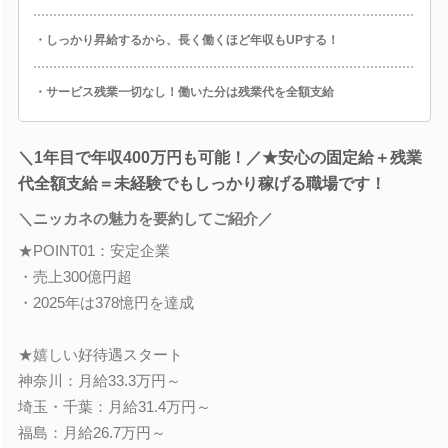
・しっかり昇給するから、長く働くほど年収もUPする！
・サービス残業一切なし！働いた分は残業代を全額支給
＼1年目で年収400万円も可能！／★安心の固定給＋残業
代全額支給＝未経験でもしっかり稼げる職場です！
＼ニッカネの魅力を要約してご紹介／
★POINT01：安定企業
・売上300億円超
・2025年は378憶円を達成
★嬉しい好待遇スタート
神奈川：月給33.3万円～
埼玉・千葉：月給31.4万円～
福島：月給26.7万円～