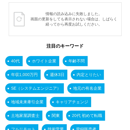
情報の読み込みに失敗しました。
画面の更新をしても表示されない場合は、しばらく
経ってから再度お試しください。
注目のキーワード
40代
ホワイト企業
年齢不問
年収1,000万円
週休3日
内定とりたい
SE（システムエンジニア）
地元の有名企業
地域未来牽引企業
キャリアチェンジ
土地家屋調査士
関東
20代 初めて転職
フルリモート
技術営業
登録販売者