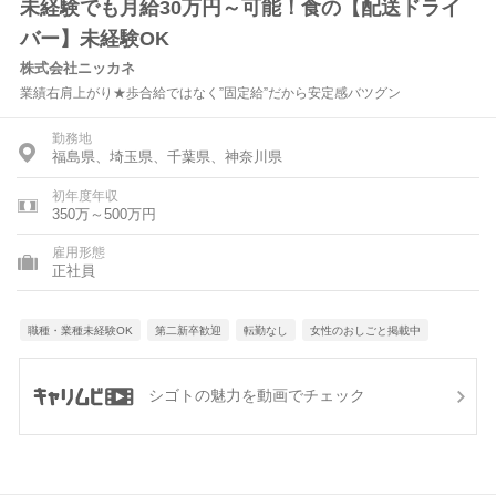
未経験でも月給30万円～可能！食の【配送ドライ
バー】未経験OK
株式会社ニッカネ
業績右肩上がり★歩合給ではなく”固定給”だから安定感バツグン
勤務地
福島県、埼玉県、千葉県、神奈川県
初年度年収
350万～500万円
雇用形態
正社員
職種・業種未経験OK
第二新卒歓迎
転勤なし
女性のおしごと掲載中
シゴトの魅力を動画でチェック