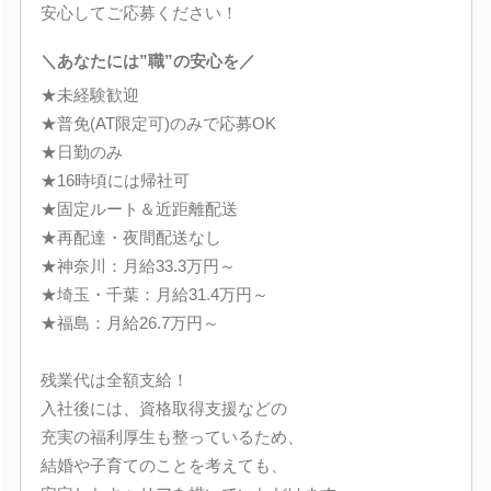
安心してご応募ください！
＼あなたには”職”の安心を／
★未経験歓迎
★普免(AT限定可)のみで応募OK
★日勤のみ
★16時頃には帰社可
★固定ルート＆近距離配送
★再配達・夜間配送なし
★神奈川：月給33.3万円～
★埼玉・千葉：月給31.4万円～
★福島：月給26.7万円～
残業代は全額支給！
入社後には、資格取得支援などの
充実の福利厚生も整っているため、
結婚や子育てのことを考えても、