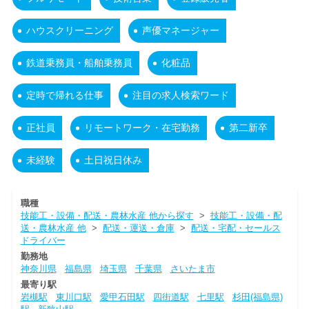
ハウスクリーニング
声優マネージャー
鉄道乗務員・船舶乗務員
化粧品
定時で帰れる仕事
注目の求人検索ワード
正社員
リモートワーク・在宅勤務
第二新卒
未経験
土日祝日休み
職種
技能工・設備・配送・農林水産 他から探す
>
技能工・設備・配
送・農林水産 他
>
配送・運送・倉庫
>
配送・宅配・セールス
ドライバー
勤務地
神奈川県
福島県
埼玉県
千葉県
さいたま市
最寄り駅
岩槻駅
東川口駅
愛甲石田駅
四街道駅
七里駅
杉田(福島県)