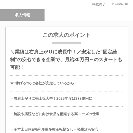
掲載終了日：2026/07/16
求人情報
この求人のポイント
＼業績は右肩上がりに成長中！／安定した”固定給
制”の安心できる企業で、月給30万円～のスタートも
可能！
★”稼げる”のは会社が安定しているから！
・右肩上がりに売上拡大中！2025年度は378億円に
・施設や病院などに向け食品を配送する高ニーズの仕事
・基本土日休&福利厚生多数＆転勤なし＝私生活も安心