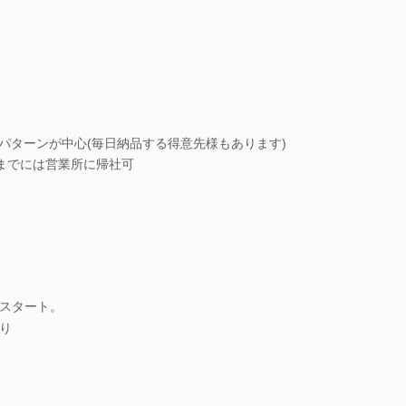
2パターンが中心(毎日納品する得意先様もあります)
らいまでには営業所に帰社可
スタート。
り