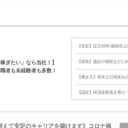
【安定】設立50年/連続売上
【成長】施設や病院などに
て稼ぎたい」なら当社！】
転職者も未経験者も多数！
【働き方】基本土日祝休み(
【認定】経済産業省主導の
据えて安定のキャリアを築けます》コロナ禍