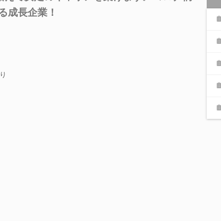
いる成長企業！
り
％