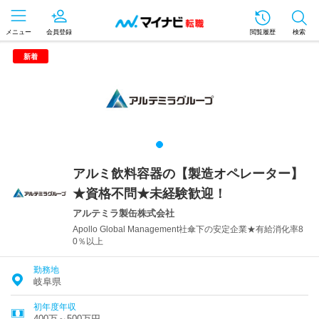
メニュー
会員登録
閲覧履歴
検索
新着
アルミ飲料容器の【製造オペレーター】
★資格不問★未経験歓迎！
アルテミラ製缶株式会社
Apollo Global Management社傘下の安定企業★有給消化率8
0％以上
勤務地
岐阜県
初年度年収
400万～500万円