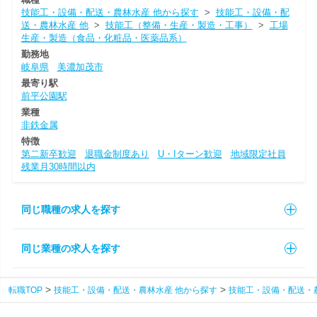
技能工・設備・配送・農林水産 他から探す
>
技能工・設備・配
送・農林水産 他
>
技能工（整備・生産・製造・工事）
>
工場
生産・製造（食品・化粧品・医薬品系）
勤務地
岐阜県
美濃加茂市
最寄り駅
前平公園駅
業種
非鉄金属
特徴
第二新卒歓迎
退職金制度あり
U・Iターン歓迎
地域限定社員
残業月30時間以内
同じ職種の求人を探す
同じ業種の求人を探す
転職TOP
技能工・設備・配送・農林水産 他から探す
技能工・設備・配送・