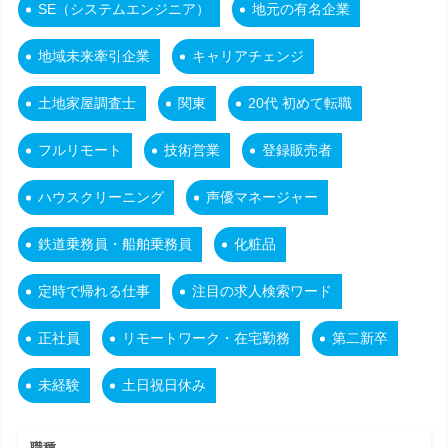
SE（システムエンジニア）
地元の有名企業
地域未来牽引企業
キャリアチェンジ
土地家屋調査士
関東
20代 初めて転職
フルリモート
技術営業
登録販売者
ハウスクリーニング
声優マネージャー
鉄道乗務員・船舶乗務員
化粧品
定時で帰れる仕事
注目の求人検索ワード
正社員
リモートワーク・在宅勤務
第二新卒
未経験
土日祝日休み
職種